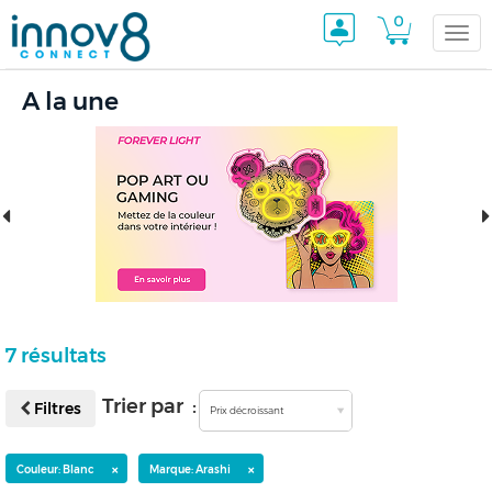
0
Togg
A la une
navi
7 résultats
Trier par :
Filtres
Prix décroissant
×
×
Couleur: Blanc
Marque: Arashi