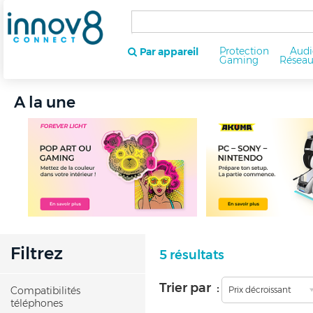
Protection
Audi
Par appareil
Gaming
Résea
A la une
Filtrez
5 résultats
Trier par :
Compatibilités
Prix décroissant
téléphones