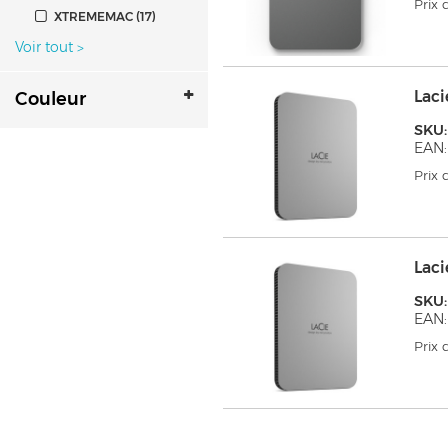
Prix
XTREMEMAC (17)
Voir tout
>
Laci
Couleur
SKU
EAN:
Prix
Laci
SKU
EAN:
Prix