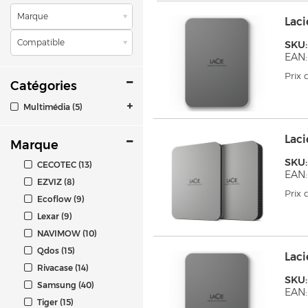
Marque
Laci
Compatible
SKU
EAN:
Prix
Catégories
Multimédia (5)
Lac
Marque
SKU
CECOTEC (13)
EAN:
EZVIZ (8)
Prix
Ecoflow (9)
Lexar (9)
NAVIMOW (10)
Qdos (15)
Laci
Rivacase (14)
SKU
Samsung (40)
EAN:
Tiger (15)