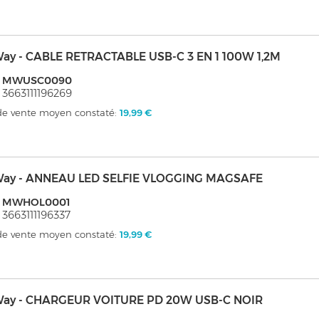
ay - CABLE RETRACTABLE USB-C 3 EN 1 100W 1,2M
: MWUSC0090
 3663111196269
 de vente moyen constaté:
19,99 €
ay - ANNEAU LED SELFIE VLOGGING MAGSAFE
: MWHOL0001
 3663111196337
 de vente moyen constaté:
19,99 €
ay - CHARGEUR VOITURE PD 20W USB-C NOIR