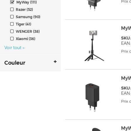
Prix
MyWay (111)
Razer (52)
Samsung (90)
Tiger (41)
MyW
WENGER (38)
SKU
Xiaomi (36)
EAN:
Voir tout
>
Prix
Couleur
MyW
SKU
EAN:
Prix
MyW