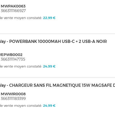
: MWPAK0063
 3663111166927
 de vente moyen constaté:
22,99 €
ay - POWERBANK 10000MAH USB-C + 2 USB-A NOIR
EPWB0002
 3663111147735
 de vente moyen constaté:
24,99 €
ay - CHARGEUR SANS FIL MAGNETIQUE 15W MAGSAFE 
: MWWIR0008
 3663111183399
 de vente moyen constaté:
24,99 €