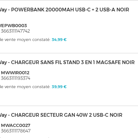
ay - POWERBANK 20000MAH USB-C + 2 USB-A NOIR
EPWB0003
 3663111147742
 de vente moyen constaté:
34,99 €
ay - CHARGEUR SANS FIL STAND 3 EN 1 MAGSAFE NOIR
: MWWIR0012
 3663111193374
 de vente moyen constaté:
39,99 €
ay - CHARGEUR SECTEUR GAN 40W 2 USB-C NOIR
: MWACC0027
 3663111178647