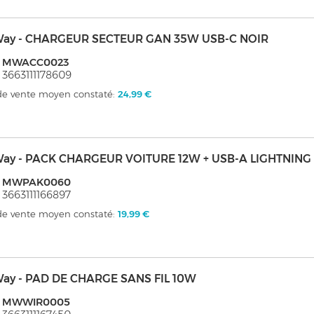
ay - CHARGEUR SECTEUR GAN 35W USB-C NOIR
: MWACC0023
 3663111178609
 de vente moyen constaté:
24,99 €
ay - PACK CHARGEUR VOITURE 12W + USB-A LIGHTNING
: MWPAK0060
 3663111166897
 de vente moyen constaté:
19,99 €
ay - PAD DE CHARGE SANS FIL 10W
: MWWIR0005