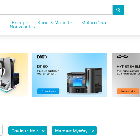
o
Energie
Sport & Mobilité
Multimédia
u
Nouveautés
×
×
Couleur: Noir
Marque: MyWay