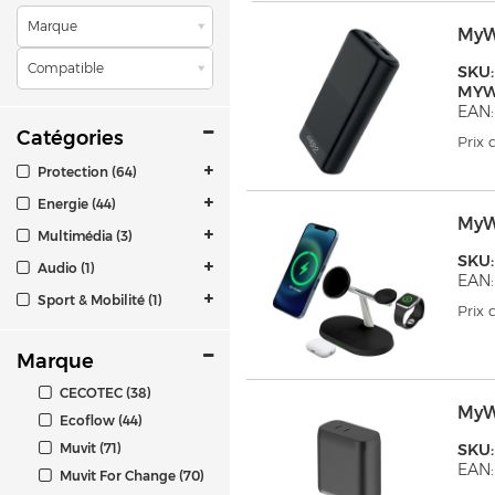
Marque
MyW
Compatible
SKU:
MYW
EAN:
Catégories
Prix
Protection (64)
Energie (44)
MyW
Multimédia (3)
SKU
Audio (1)
EAN:
Sport & Mobilité (1)
Prix
Marque
CECOTEC (38)
MyW
Ecoflow (44)
Muvit (71)
SKU
EAN:
Muvit For Change (70)