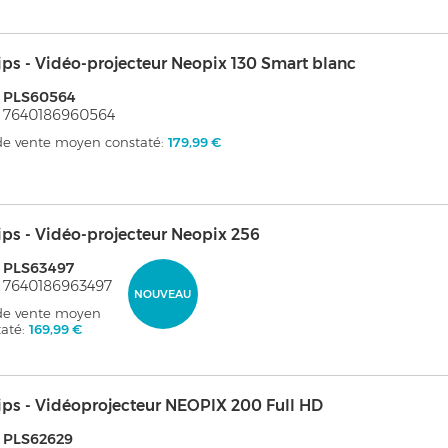
ips - Vidéo-projecteur Neopix 130 Smart blanc
: PLS60564
 7640186960564
 de vente moyen constaté:
179,99 €
ips - Vidéo-projecteur Neopix 256
 PLS63497
 7640186963497
NOUVEAU
 de vente moyen
taté:
169,99 €
ips - Vidéoprojecteur NEOPIX 200 Full HD
 PLS62629