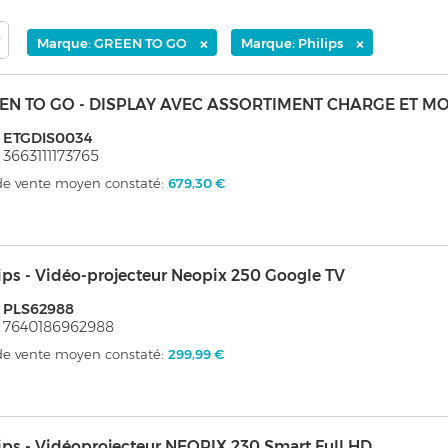
×
×
Marque: GREEN TO GO
Marque: Philips
EN TO GO - DISPLAY AVEC ASSORTIMENT CHARGE ET MO
: ETGDIS0034
 3663111173765
 de vente moyen constaté:
679,30 €
ips - Vidéo-projecteur Neopix 250 Google TV
 PLS62988
 7640186962988
 de vente moyen constaté:
299,99 €
ips - Vidéoprojecteur NEOPIX 230 Smart Full HD