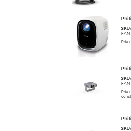
Phil
SKU
EAN:
Prix
Phil
SKU:
EAN:
Prix
cons
Phil
SKU: