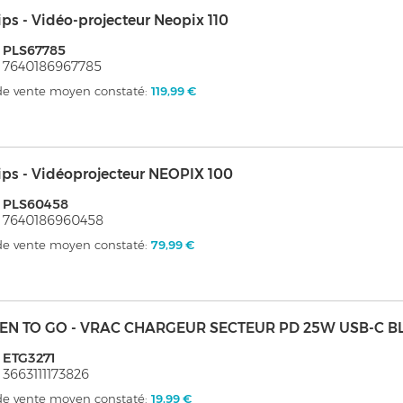
ips - Vidéo-projecteur Neopix 110
 PLS67785
 7640186967785
 de vente moyen constaté:
119,99 €
ips - Vidéoprojecteur NEOPIX 100
: PLS60458
 7640186960458
 de vente moyen constaté:
79,99 €
EN TO GO - VRAC CHARGEUR SECTEUR PD 25W USB-C B
 ETG3271
 3663111173826
 de vente moyen constaté:
19,99 €