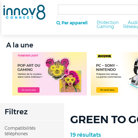
Protection
Audi
Par appareil
Gaming
Résea
A la une
Filtrez
GREEN TO GO
Compatibilités
téléphones
19 résultats