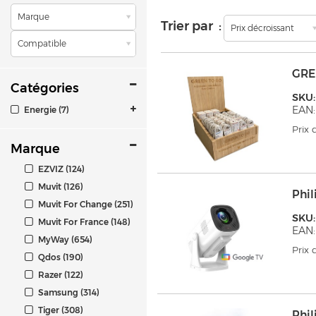
Marque
Trier par :
Prix décroissant
Compatible
GRE
Catégories
SKU
EAN:
Energie (7)
Prix
Marque
EZVIZ (124)
Muvit (126)
Phil
Muvit For Change (251)
SKU:
Muvit For France (148)
EAN:
MyWay (654)
Prix
Qdos (190)
Razer (122)
Samsung (314)
Tiger (308)
Phil