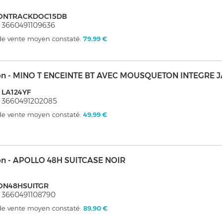
ONTRACKDOC15DB
 3660491109636
 de vente moyen constaté:
79,99 €
on - MINO T ENCEINTE BT AVEC MOUSQUETON INTEGRE 
 LA124YF
 3660491202085
 de vente moyen constaté:
49,99 €
on - APOLLO 48H SUITCASE NOIR
ON48HSUITGR
 3660491108790
 de vente moyen constaté:
89,90 €