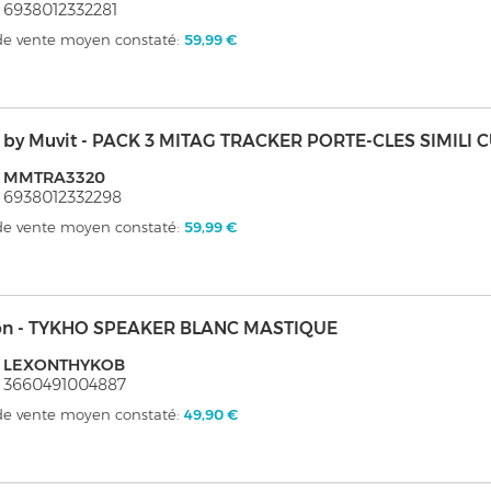
 6938012332281
 de vente moyen constaté:
59,99 €
i by Muvit - PACK 3 MITAG TRACKER PORTE-CLES SIMILI
: MMTRA3320
 6938012332298
 de vente moyen constaté:
59,99 €
on - TYKHO SPEAKER BLANC MASTIQUE
: LEXONTHYKOB
 3660491004887
 de vente moyen constaté:
49,90 €