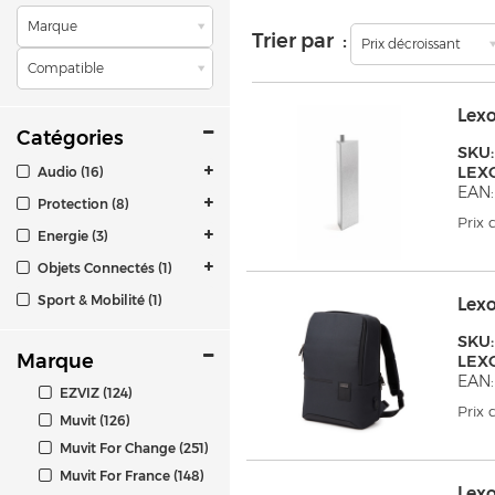
Marque
Trier par :
Prix décroissant
Compatible
Lex
Catégories
SKU:
LEX
Audio (16)
EAN:
Protection (8)
Prix
Energie (3)
Objets Connectés (1)
Sport & Mobilité (1)
Lex
SKU:
Marque
LEX
EAN:
EZVIZ (124)
Prix
Muvit (126)
Muvit For Change (251)
Muvit For France (148)
Lex