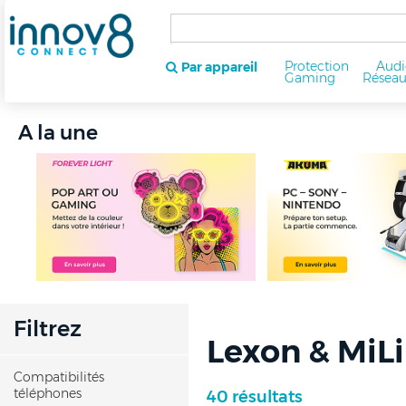
Protection
Audi
Par appareil
Gaming
Résea
A la une
Filtrez
Lexon & MiLi
Compatibilités
téléphones
40 résultats