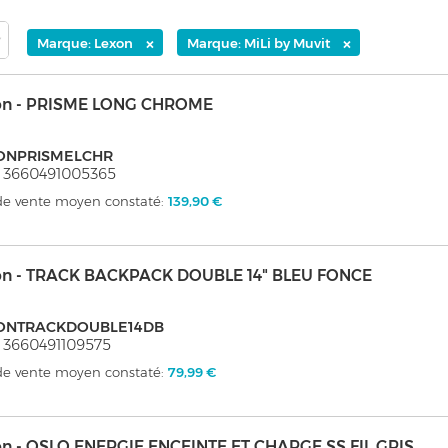
×
×
Marque: Lexon
Marque: MiLi by Muvit
on - PRISME LONG CHROME
ONPRISMELCHR
 3660491005365
 de vente moyen constaté:
139,90 €
on - TRACK BACKPACK DOUBLE 14" BLEU FONCE
ONTRACKDOUBLE14DB
 3660491109575
 de vente moyen constaté:
79,99 €
on - OSLO ENERGIE ENCEINTE ET CHARGE SS FIL GRIS