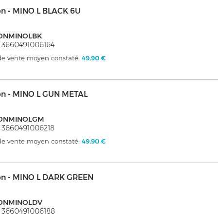
on - MINO L BLACK 6U
ONMINOLBK
 3660491006164
 de vente moyen constaté:
49,90 €
on - MINO L GUN METAL
ONMINOLGM
 3660491006218
 de vente moyen constaté:
49,90 €
on - MINO L DARK GREEN
ONMINOLDV
 3660491006188