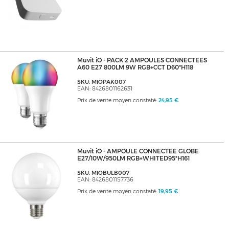
Muvit iO - PACK 2 AMPOULES CONNECTEES
A60 E27 800LM 9W RGB+CCT D60*H118
SKU: MIOPAK007
EAN: 8426801162631
Prix de vente moyen constaté:
24,95 €
Muvit iO - AMPOULE CONNECTEE GLOBE
E27/10W/950LM RGB+WHITED95*H161
SKU: MIOBULB007
EAN: 8426801157736
Prix de vente moyen constaté:
19,95 €