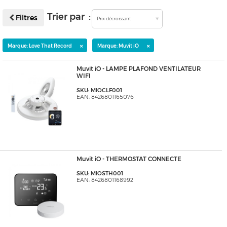
Trier par :
Filtres
Prix décroissant
×
×
Marque: Love That Record
Marque: Muvit iO
Muvit iO - LAMPE PLAFOND VENTILATEUR
WIFI
SKU: MIOCLF001
EAN: 8426801165076
Muvit iO - THERMOSTAT CONNECTE
SKU: MIOSTH001
EAN: 8426801168992