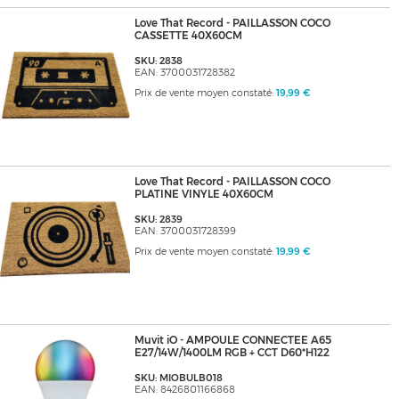
Love That Record - PAILLASSON COCO
CASSETTE 40X60CM
SKU: 2838
EAN: 3700031728382
Prix de vente moyen constaté:
19,99 €
Love That Record - PAILLASSON COCO
PLATINE VINYLE 40X60CM
SKU: 2839
EAN: 3700031728399
Prix de vente moyen constaté:
19,99 €
Muvit iO - AMPOULE CONNECTEE A65
E27/14W/1400LM RGB + CCT D60*H122
SKU: MIOBULB018
EAN: 8426801166868