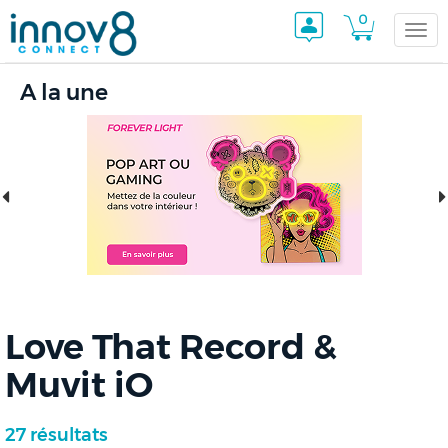
0
Togg
A la une
navi
Love That Record &
Muvit iO
27 résultats