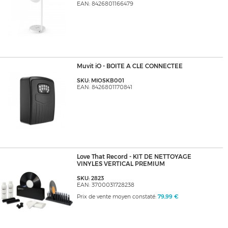
EAN: 8426801166479
Muvit iO - BOITE A CLE CONNECTEE
SKU: MIOSKB001
EAN: 8426801170841
Love That Record - KIT DE NETTOYAGE
VINYLES VERTICAL PREMIUM
SKU: 2823
EAN: 3700031728238
Prix de vente moyen constaté:
79,99 €