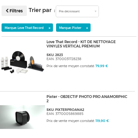
Trier par :
Filtres
Prix décroissant
×
×
Marque: Love That Record
Marque: Pixter
Love That Record - KIT DE NETTOYAGE
VINYLES VERTICAL PREMIUM
SKU: 2823
EAN: 3700031728238
Prix de vente moyen constaté:
79,99 €
Pixter - OBJECTIF PHOTO PRO ANAMORPHIC
2
SKU: PIXTERPROANA2
EAN: 3770005869885
Prix de vente moyen constaté:
119,90 €