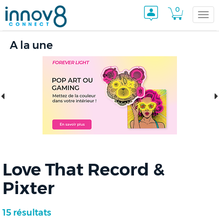
0
Togg
A la une
navi
Love That Record &
Pixter
15 résultats