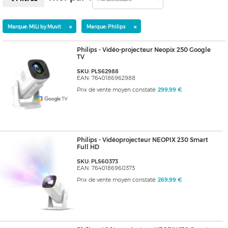
×
×
Marque: MiLi by Muvit
Marque: Philips
Philips - Vidéo-projecteur Neopix 250 Google
TV
SKU: PLS62988
EAN: 7640186962988
Prix de vente moyen constaté:
299,99 €
Philips - Vidéoprojecteur NEOPIX 230 Smart
Full HD
SKU: PLS60373
EAN: 7640186960373
Prix de vente moyen constaté:
269,99 €