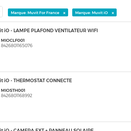
×
×
Marque: Muvit For France
Marque: Muvit iO
it iO - LAMPE PLAFOND VENTILATEUR WIFI
: MIOCLF001
 8426801165076
it iO - THERMOSTAT CONNECTE
: MIOSTH001
 8426801168992
it iO - CAMERA EXT + PANNEAU SOLAIRE