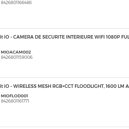
 8426801166486
it iO - CAMERA DE SECURITE INTERIEURE WIFI 1080P FU
: MIOACAM002
 8426801159006
it iO - WIRELESS MESH RGB+CCT FLOODLIGHT, 1600 LM
: MIOFLOD001
 8426801161771