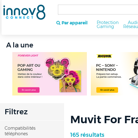
Protection
Audi
Par appareil
Gaming
Résea
A la une
Filtrez
Muvit For Fr
Compatibilités
téléphones
165 résultats