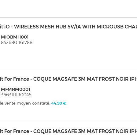
it iO - WIRELESS MESH HUB 5V/1A WITH MICROUSB CH
: MIOBMH001
 8426801161788
it For France - COQUE MAGSAFE 3M MAT FROST NOIR IP
: MFMRM0001
 3663111190045
 de vente moyen constaté:
44,99 €
it For France - COQUE MAGSAFE 3M MAT FROST NOIR IP