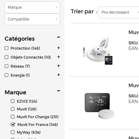
Marque
Trier par :
Prix décroissant
Compatible
Muv
Catégories
SKU
EAN:
Protection (148)
Objets Connectés (10)
Réseau (7)
Energie (1)
Muv
Marque
SKU
EAN:
EZVIZ (124)
Muvit (126)
Muvit For Change (251)
Muvit For France (148)
MyWay (654)
Muv