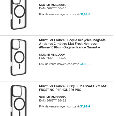
SKU: MFMMG0003
EAN: 3663111186468
Prix de vente moyen constaté:
34,99 €
Muvit For France - Coque Recyclée MagSafe
Antichoc 2 mètres Mat Frost Noir pour
iPhone 16 Plus - Origine France Garantie
SKU: MFMMG0004
EAN: 3663111186475
Prix de vente moyen constaté:
34,99 €
Muvit For France - COQUE MAGSAFE 2M MAT
FROST NOIR IPHONE 16 PRO
SKU: MFMMG0005
EAN: 3663111186482
Prix de vente moyen constaté:
34,99 €