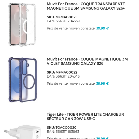
Muvit For France - COQUE TRANSPARENTE
MAGNETIQUE 3M SAMSUNG GALAXY S26+
SKU: MFMAG0021
EAN: 3663111204339
Prix de vente moyen constaté:
39,99 €
Muvit For France - COQUE MAGNETIQUE 3M
VIOLET SAMSUNG GALAXY S26
SKU: MFMAG0022
EAN: 3663111204346
Prix de vente moyen constaté:
39,99 €
Tiger Lite - TIGER POWER LITE CHARGEUR
SECTEUR GAN 30W USB-C
SKU: TGACC0020
EAN: 3663111183863
Prix de vente moyen constaté:
29,99 €