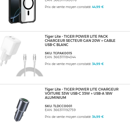
EAN: 3663111190076
Prix de vente moyen constaté:
44,99 €
Tiger Lite - TIGER POWER LITE PACK
CHARGEUR SECTEUR GAN 20W + CABLE
USB-C BLANC
SKU: TGPAK0015
EAN: 3663111184044
Prix de vente moyen constaté:
34,99 €
Tiger Lite - TIGER POWER LITE CHARGEUR
VOITURE 53W USB-C 35W + USB-A 18W
ALUMINIUM
SKU: TLDCC0001
EAN: 3663111192759
Prix de vente moyen constaté:
34,99 €