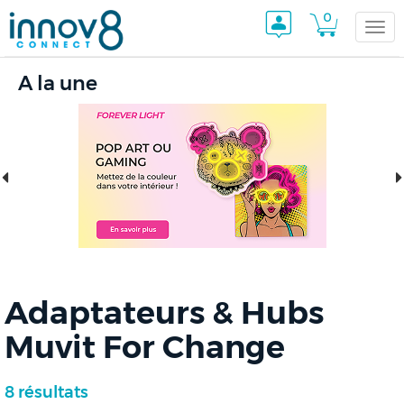
0
Togg
A la une
navi
Adaptateurs & Hubs
Muvit For Change
8 résultats