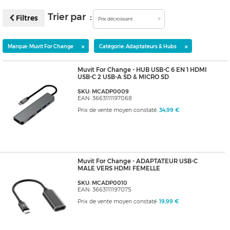
Trier par :
Filtres
Prix décroissant
×
×
Marque: Muvit For Change
Catégorie: Adaptateurs & Hubs
Muvit For Change - HUB USB-C 6 EN 1 HDMI
USB-C 2 USB-A SD & MICRO SD
SKU: MCADP0009
EAN: 3663111197068
Prix de vente moyen constaté:
34,99 €
Muvit For Change - ADAPTATEUR USB-C
MALE VERS HDMI FEMELLE
SKU: MCADP0010
EAN: 3663111197075
Prix de vente moyen constaté:
19,99 €