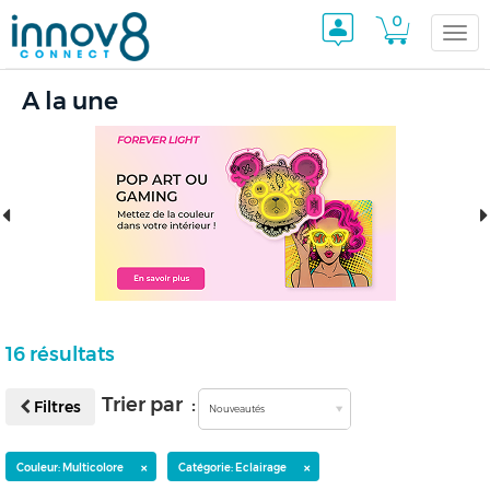
0
Togg
A la une
navi
16 résultats
Trier par :
Filtres
Nouveautés
×
×
Couleur: Multicolore
Catégorie: Eclairage