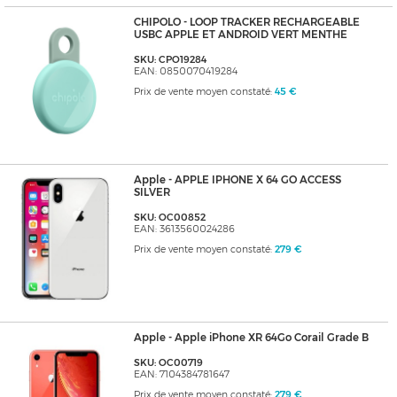
CHIPOLO - LOOP TRACKER RECHARGEABLE
USBC APPLE ET ANDROID VERT MENTHE
SKU: CPO19284
EAN: 0850070419284
Prix de vente moyen constaté:
45 €
Apple - APPLE IPHONE X 64 GO ACCESS
SILVER
SKU: OC00852
EAN: 3613560024286
Prix de vente moyen constaté:
279 €
Apple - Apple iPhone XR 64Go Corail Grade B
SKU: OC00719
EAN: 7104384781647
Prix de vente moyen constaté:
279 €