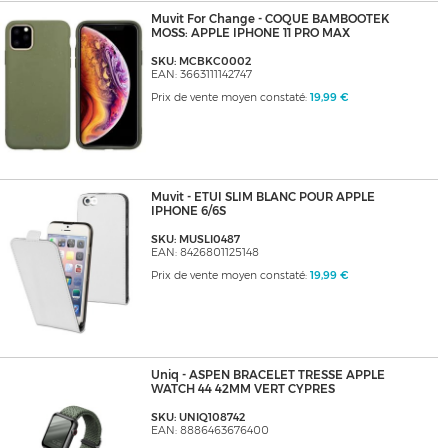
Muvit For Change - COQUE BAMBOOTEK
MOSS: APPLE IPHONE 11 PRO MAX
SKU: MCBKC0002
EAN: 3663111142747
Prix de vente moyen constaté:
19,99 €
Muvit - ETUI SLIM BLANC POUR APPLE
IPHONE 6/6S
SKU: MUSLI0487
EAN: 8426801125148
Prix de vente moyen constaté:
19,99 €
Uniq - ASPEN BRACELET TRESSE APPLE
WATCH 44 42MM VERT CYPRES
SKU: UNIQ108742
EAN: 8886463676400