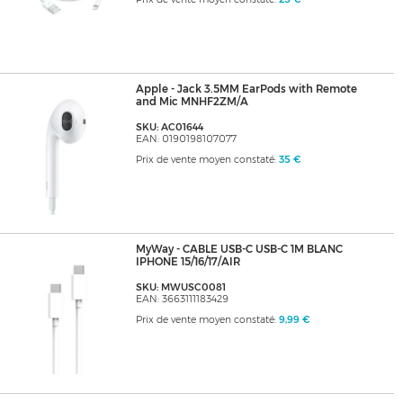
Apple - Jack 3.5MM EarPods with Remote
and Mic MNHF2ZM/A
SKU: AC01644
EAN: 0190198107077
Prix de vente moyen constaté:
35 €
MyWay - CABLE USB-C USB-C 1M BLANC
IPHONE 15/16/17/AIR
SKU: MWUSC0081
EAN: 3663111183429
Prix de vente moyen constaté:
9,99 €