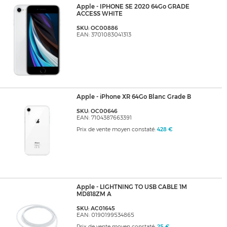
Apple - IPHONE SE 2020 64Go GRADE
ACCESS WHITE
SKU: OC00886
EAN: 3701083041313
Apple - iPhone XR 64Go Blanc Grade B
SKU: OC00646
EAN: 7104387663391
Prix de vente moyen constaté:
428 €
Apple - LIGHTNING TO USB CABLE 1M
MD818ZM A
SKU: AC01645
EAN: 0190199534865
Prix de vente moyen constaté:
25 €