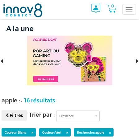
0
Togg
A la une
navi
apple :
16 résultats
-
Trier par :
Filtres
Pertinence
×
×
×
Couleur: Blanc
Couleur: Vert
Recherche: apple