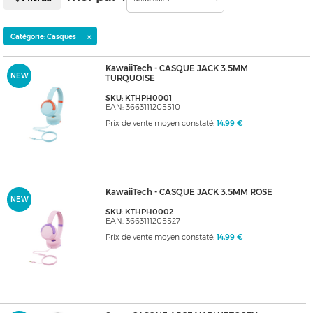
×
Catégorie: Casques
KawaiiTech - CASQUE JACK 3.5MM
NEW
TURQUOISE
SKU: KTHPH0001
EAN: 3663111205510
Prix de vente moyen constaté:
14,99 €
KawaiiTech - CASQUE JACK 3.5MM ROSE
NEW
SKU: KTHPH0002
EAN: 3663111205527
Prix de vente moyen constaté:
14,99 €