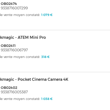
: OB02474
 9338716007299
 de vente moyen constaté:
1 079 €
ckmagic - ATEM Mini Pro
 OB02411
 9338716006797
 de vente moyen constaté:
318 €
ckmagic - Pocket Cinema Camera 4K
: OB02402
 9338716005387
 de vente moyen constaté:
1 038 €