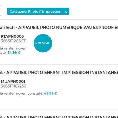
×
Catégorie: Photo & Impression
aiiTech - APPAREIL PHOTO NUMERIQUE WATERPROOF E
: KTAPN0003
 3663111205671
NOUVEAU
 de vente moyen
taté:
34,99 €
it - APPAREIL PHOTO ENFANT IMPRESSION INSTANTANE
: MUAPN0001
 3663111187236
 de vente moyen constaté:
49,99 €
it - APPAREIL PHOTO ENFANT IMPRESSION INSTANTANE