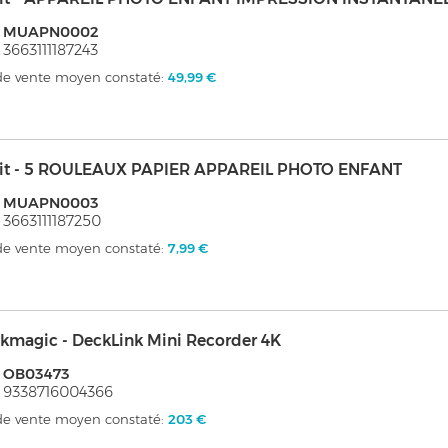
: MUAPN0002
 3663111187243
 de vente moyen constaté:
49,99 €
it - 5 ROULEAUX PAPIER APPAREIL PHOTO ENFANT
: MUAPN0003
 3663111187250
 de vente moyen constaté:
7,99 €
kmagic - DeckLink Mini Recorder 4K
: OB03473
 9338716004366
 de vente moyen constaté:
203 €