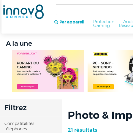
Protection
Audi
Par appareil
Gaming
Résea
A la une
Filtrez
Photo & Imp
Compatibilités
téléphones
21 résultats