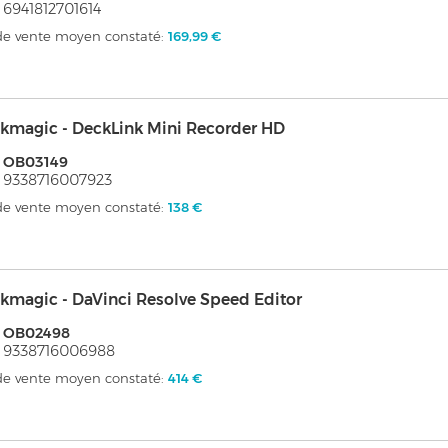
 6941812701614
 de vente moyen constaté:
169,99 €
kmagic - DeckLink Mini Recorder HD
: OB03149
 9338716007923
 de vente moyen constaté:
138 €
kmagic - DaVinci Resolve Speed Editor
: OB02498
 9338716006988
 de vente moyen constaté:
414 €