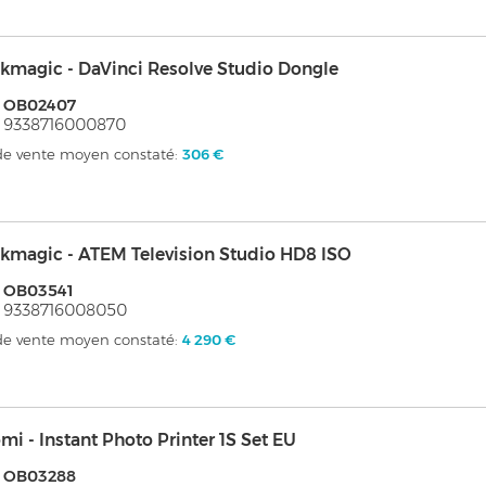
kmagic - DaVinci Resolve Studio Dongle
: OB02407
 9338716000870
 de vente moyen constaté:
306 €
kmagic - ATEM Television Studio HD8 ISO
: OB03541
 9338716008050
 de vente moyen constaté:
4 290 €
mi - Instant Photo Printer 1S Set EU
: OB03288