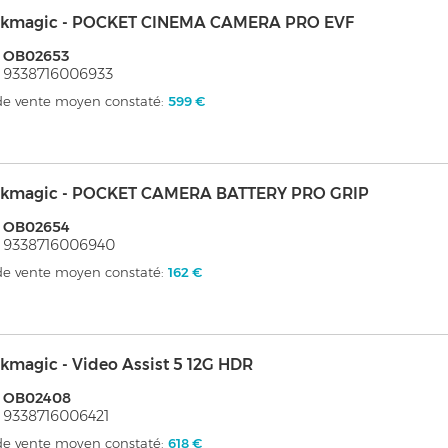
ckmagic - POCKET CINEMA CAMERA PRO EVF
: OB02653
 9338716006933
 de vente moyen constaté:
599 €
ckmagic - POCKET CAMERA BATTERY PRO GRIP
: OB02654
 9338716006940
 de vente moyen constaté:
162 €
kmagic - Video Assist 5 12G HDR
: OB02408
 9338716006421
 de vente moyen constaté:
618 €