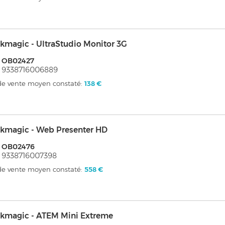
kmagic - UltraStudio Monitor 3G
: OB02427
 9338716006889
 de vente moyen constaté:
138 €
ckmagic - Web Presenter HD
: OB02476
 9338716007398
 de vente moyen constaté:
558 €
ckmagic - ATEM Mini Extreme