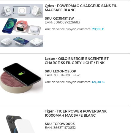
Qdos - POWERMAG CHARGEUR SANS FIL
MAGSAFE BLANC
SKU: QD31MS112W
EAN: 5060697226683
Prix de vente moyen constaté:
79,99 €
Lexon - OSLO ENERGIE ENCEINTE ET
CHARGE SS FIL GREY LIGHT / PINK
SKU: LEXONOSLOP
EAN: 3660491005952
Prix de vente moyen constaté:
69,90 €
Tiger - TIGER POWER POWERBANK
10000MAH MAGSAFE BLANC
SKU: TGPOW0003
EAN: 3663111170832