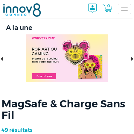
0
Togg
A la une
navi
MagSafe & Charge Sans
Fil
49 résultats