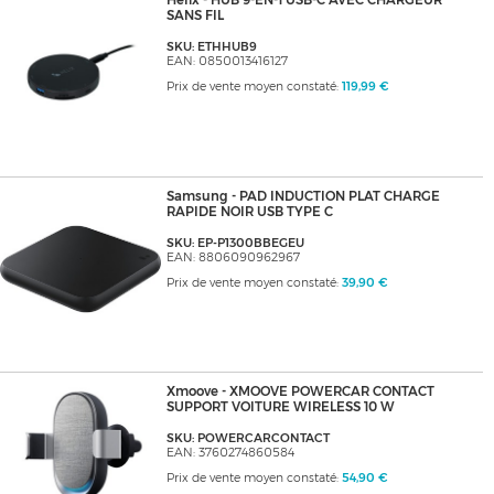
Helix - HUB 9-EN-1 USB-C AVEC CHARGEUR
SANS FIL
SKU: ETHHUB9
EAN: 0850013416127
Prix de vente moyen constaté:
119,99 €
Samsung - PAD INDUCTION PLAT CHARGE
RAPIDE NOIR USB TYPE C
SKU: EP-P1300BBEGEU
EAN: 8806090962967
Prix de vente moyen constaté:
39,90 €
Xmoove - XMOOVE POWERCAR CONTACT
SUPPORT VOITURE WIRELESS 10 W
SKU: POWERCARCONTACT
EAN: 3760274860584
Prix de vente moyen constaté:
54,90 €