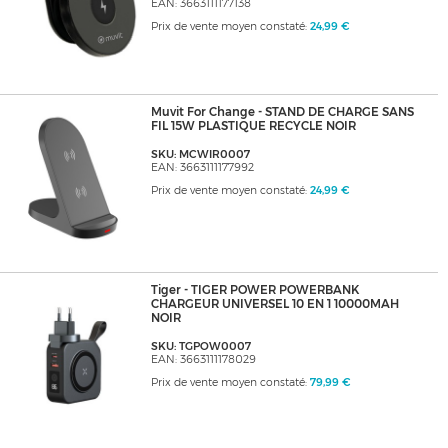
EAN: 3663111177138
Prix de vente moyen constaté:
24,99 €
Muvit For Change - STAND DE CHARGE SANS
FIL 15W PLASTIQUE RECYCLE NOIR
SKU: MCWIR0007
EAN: 3663111177992
Prix de vente moyen constaté:
24,99 €
Tiger - TIGER POWER POWERBANK
CHARGEUR UNIVERSEL 10 EN 1 10000MAH
NOIR
SKU: TGPOW0007
EAN: 3663111178029
Prix de vente moyen constaté:
79,99 €