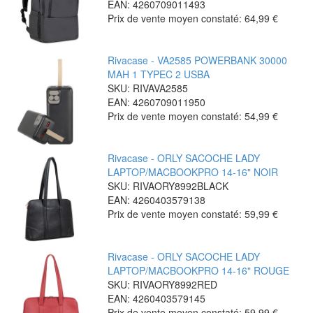
EAN: 4260709011493
Prix de vente moyen constaté:
64,99 €
Rivacase - VA2585 POWERBANK 30000
MAH 1 TYPEC 2 USBA
SKU: RIVAVA2585
EAN: 4260709011950
Prix de vente moyen constaté:
54,99 €
Rivacase - ORLY SACOCHE LADY
LAPTOP/MACBOOKPRO 14-16" NOIR
SKU: RIVAORY8992BLACK
EAN: 4260403579138
Prix de vente moyen constaté:
59,99 €
Rivacase - ORLY SACOCHE LADY
LAPTOP/MACBOOKPRO 14-16" ROUGE
SKU: RIVAORY8992RED
EAN: 4260403579145
Prix de vente moyen constaté:
59,99 €