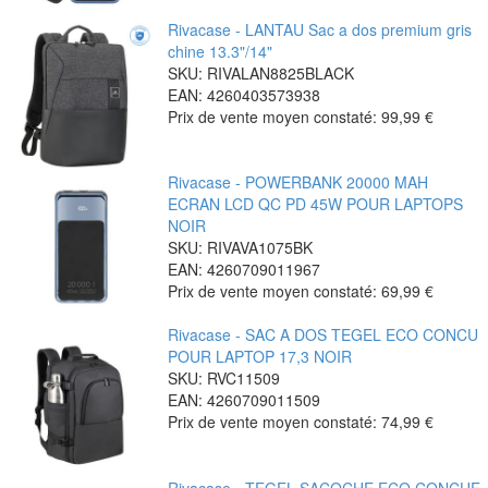
Rivacase - LANTAU Sac a dos premium gris
chine 13.3"/14"
SKU: RIVALAN8825BLACK
EAN: 4260403573938
Prix de vente moyen constaté:
99,99 €
Rivacase - POWERBANK 20000 MAH
ECRAN LCD QC PD 45W POUR LAPTOPS
NOIR
SKU: RIVAVA1075BK
EAN: 4260709011967
Prix de vente moyen constaté:
69,99 €
Rivacase - SAC A DOS TEGEL ECO CONCU
POUR LAPTOP 17,3 NOIR
SKU: RVC11509
EAN: 4260709011509
Prix de vente moyen constaté:
74,99 €
Rivacase - TEGEL SACOCHE ECO CONCUE