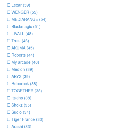
Lexar (59)
WENGER (55)
MEDIARANGE (54)
Blackmagic (51)
LIVALL (48)
Trust (46)
AKUMA (45)
Roberts (44)
My arcade (40)
Medion (39)
ABYX (39)
Roborock (38)
TOGETHER (38)
Itskins (38)
Shokz (35)
Sudio (34)
Tiger France (33)
Arashi (33)