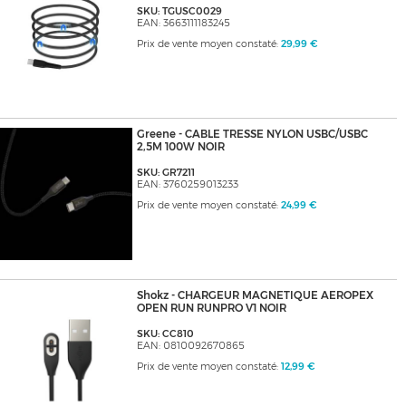
SKU: TGUSC0029
EAN: 3663111183245
Prix de vente moyen constaté:
29,99 €
Greene - CABLE TRESSE NYLON USBC/USBC
2,5M 100W NOIR
SKU: GR7211
EAN: 3760259013233
Prix de vente moyen constaté:
24,99 €
Shokz - CHARGEUR MAGNETIQUE AEROPEX
OPEN RUN RUNPRO V1 NOIR
SKU: CC810
EAN: 0810092670865
Prix de vente moyen constaté:
12,99 €