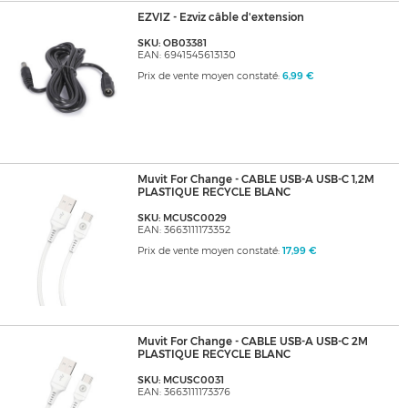
EZVIZ - Ezviz câble d'extension
SKU: OB03381
EAN: 6941545613130
Prix de vente moyen constaté:
6,99 €
Muvit For Change - CABLE USB-A USB-C 1,2M
PLASTIQUE RECYCLE BLANC
SKU: MCUSC0029
EAN: 3663111173352
Prix de vente moyen constaté:
17,99 €
Muvit For Change - CABLE USB-A USB-C 2M
PLASTIQUE RECYCLE BLANC
SKU: MCUSC0031
EAN: 3663111173376