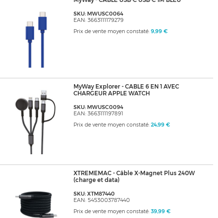
MyWay - CABLE USB-C USB-C 1M BLEU
SKU: MWUSC0064
EAN: 3663111179279
Prix de vente moyen constaté:
9,99 €
MyWay Explorer - CABLE 6 EN 1 AVEC
CHARGEUR APPLE WATCH
SKU: MWUSC0094
EAN: 3663111197891
Prix de vente moyen constaté:
24,99 €
XTREMEMAC - Câble X-Magnet Plus 240W
(charge et data)
SKU: XTM87440
EAN: 5453003787440
Prix de vente moyen constaté:
39,99 €