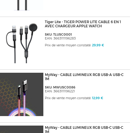
Tiger Lite - TIGER POWER LITE CABLE 6 EN 1
AVEC CHARGEUR APPLE WATCH
SKU: TLUSC0001
EAN: 3663111196283
Prix de vente moyen constaté:
29,99 €
MyWay - CABLE LUMINEUX RGB USB-A USB-C
1M
SKU: MWUSC0086
EAN: 3663111196221
Prix de vente moyen constaté:
12,99 €
MyWay - CABLE LUMINEUX RGB USB-C USB-C
1M