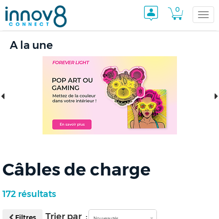
0
Togg
A la une
navi
Câbles de charge
172 résultats
Trier par :
Filtres
Nouveautés