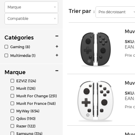
Marque
Trier par :
Prix décroissant
Compatible
Muv
Catégories
SKU
EAN:
Gaming (8)
Prix
Multimédia (1)
Marque
EZVIZ (124)
Muv
Muvit (126)
SKU
Muvit For Change (251)
EAN:
Muvit For France (148)
Prix
MyWay (654)
Qdos (190)
Razer (122)
Samsung (314)
Muv