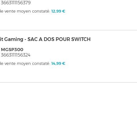
 3663111156379
 de vente moyen constaté:
12,99 €
it Gaming - SAC A DOS POUR SWITCH
: MGSP300
 3663111156324
 de vente moyen constaté:
14,99 €