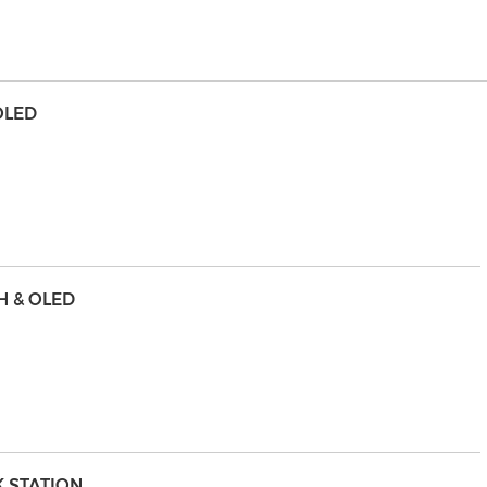
OLED
H & OLED
K STATION