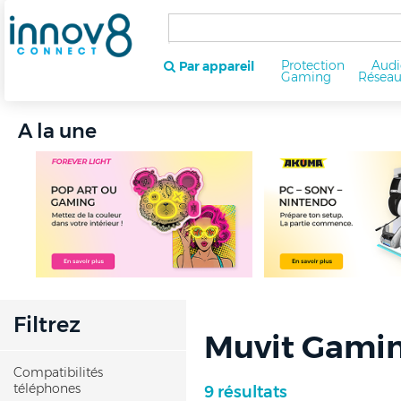
Protection
Audi
Par appareil
Gaming
Résea
A la une
Filtrez
Muvit Gami
Compatibilités
téléphones
9 résultats