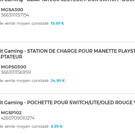
: MGSA300
 3663111157154
 de vente moyen constaté:
19,99 €
it Gaming - STATION DE CHARGE POUR MANETTE PLAYST
PTATEUR
: MGPSD300
 3663111156959
 de vente moyen constaté:
24,99 €
it Gaming - POCHETTE POUR SWITCH/LITE/OLED ROUGE
: MGSP102
 4260709010274
 de vente moyen constaté:
9,99 €