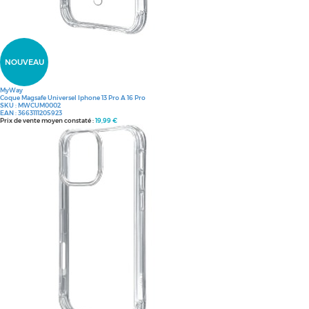
NOUVEAU
MyWay
Coque Magsafe Universel Iphone 13 Pro A 16 Pro
SKU :
MWCUM0002
EAN :
3663111205923
Prix de vente moyen constaté :
19,99 €