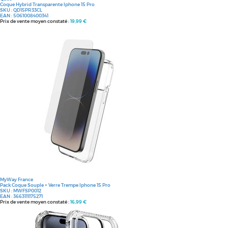
Coque Hybrid Transparente Iphone 15 Pro
SKU :
QD15PR33CL
EAN :
5061008400341
Prix de vente moyen constaté :
19,99 €
MyWay France
Pack Coque Souple + Verre Trempe Iphone 15 Pro
SKU :
MWFSP0012
EAN :
3663111175271
Prix de vente moyen constaté :
16,99 €