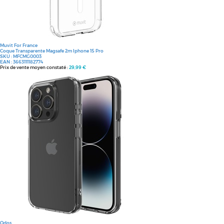
Muvit For France
Coque Transparente Magsafe 2m Iphone 15 Pro
SKU :
MFCMG0003
EAN :
3663111182774
Prix de vente moyen constaté :
29,99 €
Qdos