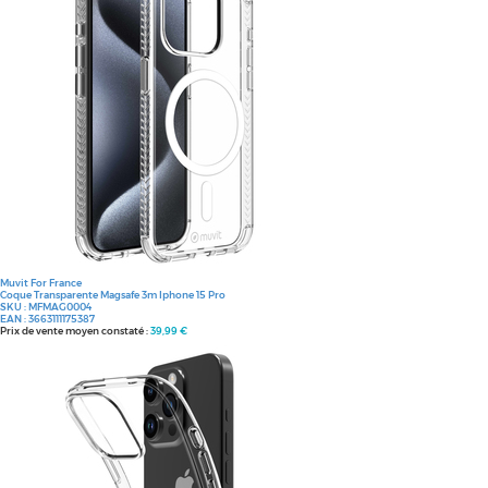
Muvit For France
Coque Transparente Magsafe 3m Iphone 15 Pro
SKU :
MFMAG0004
EAN :
3663111175387
Prix de vente moyen constaté :
39,99 €