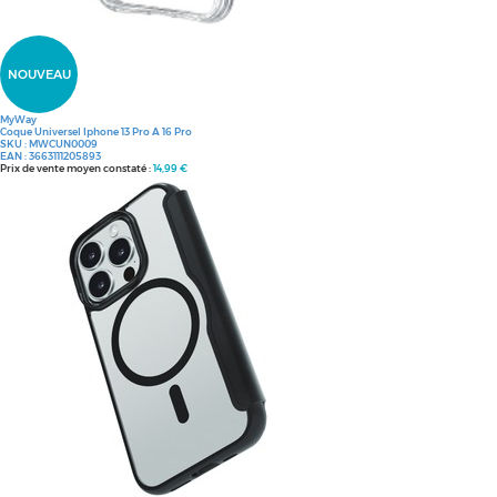
NOUVEAU
MyWay
Coque Universel Iphone 13 Pro A 16 Pro
SKU :
MWCUN0009
EAN :
3663111205893
Prix de vente moyen constaté :
14,99 €