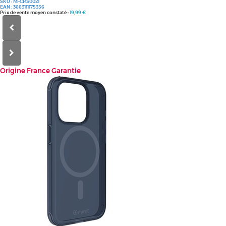
SKU :
MFCRS0021
EAN :
3663111175356
Prix de vente moyen constaté :
19,99 €
Origine
France Garantie