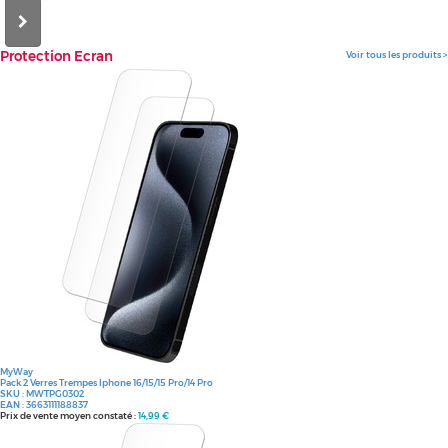
Protection
Ecran
Voir tous les produits >
MyWay
Pack 2 Verres Trempes Iphone 16/15/15 Pro/14 Pro
SKU :
MWTPG0302
EAN :
3663111188837
Prix de vente moyen constaté :
14,99 €