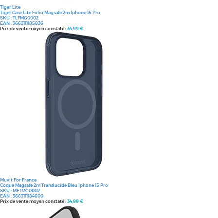
Tiger Lite
Tiger Case Lite Folio Magsafe 2m Iphone 15 Pro
SKU :
TLFMG0002
EAN :
3663111185836
Prix de vente moyen constaté :
34,99 €
Muvit For France
Coque Magsafe 2m Translucide Bleu Iphone 15 Pro
SKU :
MFTMG0002
EAN :
3663111184600
Prix de vente moyen constaté :
34,99 €