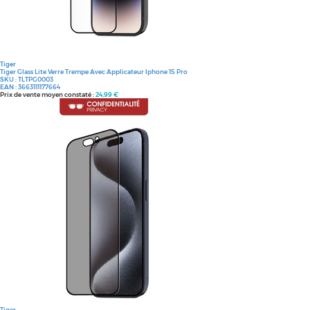
Tiger
Tiger Glass Lite Verre Trempe Avec Applicateur Iphone 15 Pro
SKU :
TLTPG0003
EAN :
3663111177664
Prix de vente moyen constaté :
24,99 €
Tiger