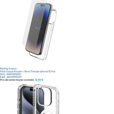
MyWay France
Pack Coque Souple + Verre Trempe Iphone 15 Pro
SKU :
MWFSP0012
EAN :
3663111175271
Prix de vente moyen constaté :
16,99 €