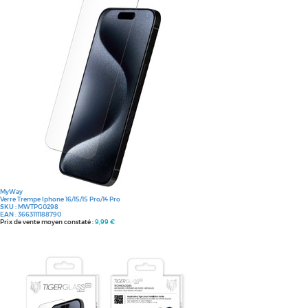
MyWay
Verre Trempe Iphone 16/15/15 Pro/14 Pro
SKU :
MWTPG0298
EAN :
3663111188790
Prix de vente moyen constaté :
9,99 €