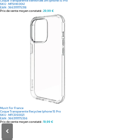
Coque Transparente Renforcee 3m Iphone 15 Pro
SKU :
MFSHK0041
EAN :
3663111175318
Prix de vente moyen constaté :
29,99 €
Muvit For France
Coque Transparente Recyclee Iphone 15 Pro
SKU :
MFCRS0021
EAN :
3663111175356
Prix de vente moyen constaté :
19,99 €