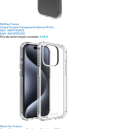
MyWay France
Coque Souple Transparente Iphone 15 Pro
SKU :
MWFCS0003
EAN :
3663111175233
Prix de vente moyen constaté :
9,99 €
Muvit For France