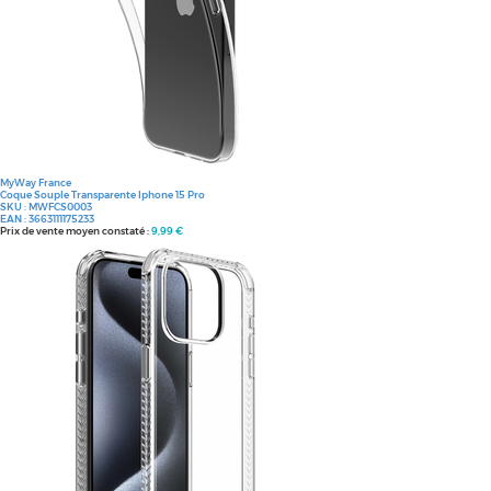
MyWay France
Coque Souple Transparente Iphone 15 Pro
SKU :
MWFCS0003
EAN :
3663111175233
Prix de vente moyen constaté :
9,99 €