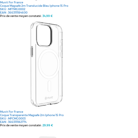
Muvit For France
Coque Magsafe 2m Translucide Bleu Iphone 15 Pro
SKU :
MFTMG0002
EAN :
3663111184600
Prix de vente moyen constaté :
34,99 €
Muvit For France
Coque Transparente Magsafe 2m Iphone 15 Pro
SKU :
MFCMG0003
EAN :
3663111182774
Prix de vente moyen constaté :
29,99 €