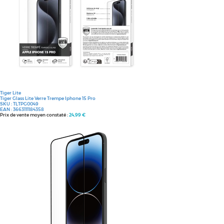
Tiger Lite
Tiger Glass Lite Verre Trempe Iphone 15 Pro
SKU :
TLTPG0049
EAN :
3663111184358
Prix de vente moyen constaté :
24,99 €