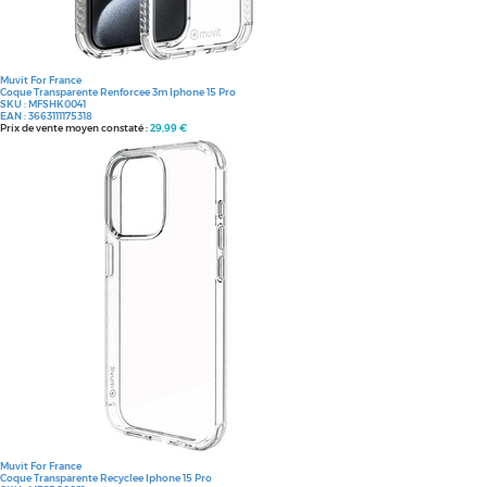
Muvit For France
Coque Transparente Renforcee 3m Iphone 15 Pro
SKU :
MFSHK0041
EAN :
3663111175318
Prix de vente moyen constaté :
29,99 €
Muvit For France
Coque Transparente Recyclee Iphone 15 Pro