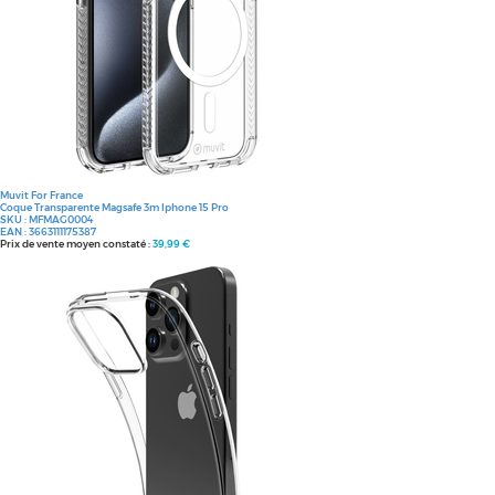
Muvit For France
Coque Transparente Magsafe 3m Iphone 15 Pro
SKU :
MFMAG0004
EAN :
3663111175387
Prix de vente moyen constaté :
39,99 €