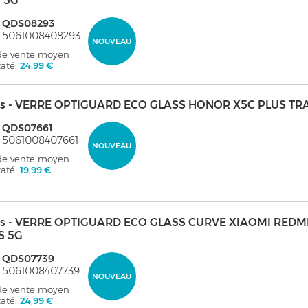
 5G
: QDS08293
 5061008408293
NOUVEAU
 de vente moyen
taté:
24,99 €
s - VERRE OPTIGUARD ECO GLASS HONOR X5C PLUS T
: QDS07661
 5061008407661
NOUVEAU
 de vente moyen
taté:
19,99 €
s - VERRE OPTIGUARD ECO GLASS CURVE XIAOMI REDMI
S 5G
: QDS07739
 5061008407739
NOUVEAU
 de vente moyen
taté:
24,99 €