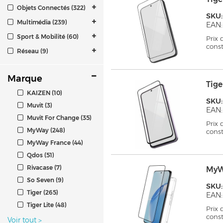
Objets Connectés (322)
SKU
Multimédia (239)
EAN:
Sport & Mobilité (60)
Prix
cons
Réseau (9)
Marque
Tig
KAIZEN (10)
SKU:
Muvit (3)
EAN:
Muvit For Change (35)
Prix
MyWay (248)
cons
MyWay France (44)
Qdos (51)
Rivacase (7)
MyW
So Seven (9)
SKU
Tiger (265)
EAN:
Tiger Lite (48)
Prix
cons
Voir tout
>