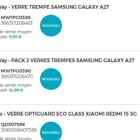
ay - VERRE TREMPE SAMSUNG GALAXY A27
: MWTPG0389
 3663111206463
NOUVEAU
 de vente moyen
taté:
9,99 €
ay - PACK 2 VERRES TREMPES SAMSUNG GALAXY A27
: MWTPG0390
 3663111206470
NOUVEAU
 de vente moyen
taté:
14,99 €
s - VERRE OPTIGUARD ECO GLASS XIAOMI REDMI 15 5G
: QDS07586
: 5061008407586
NOUVEAU
 de vente moyen