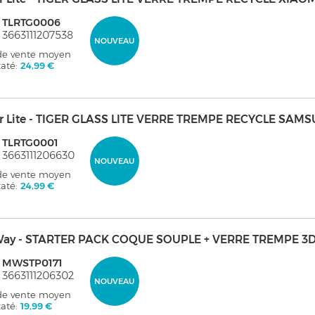
: TLRTG0006
 3663111207538
NOUVEAU
 de vente moyen
taté:
24,99 €
er Lite - TIGER GLASS LITE VERRE TREMPE RECYCLE SA
 TLRTG0001
 3663111206630
NOUVEAU
 de vente moyen
taté:
24,99 €
ay - STARTER PACK COQUE SOUPLE + VERRE TREMPE 3D
: MWSTP0171
 3663111206302
NOUVEAU
 de vente moyen
taté:
19,99 €