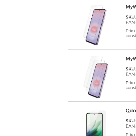
MyW
SKU
EAN:
Prix
cons
MyW
SKU
EAN:
Prix
cons
Qdo
SKU
EAN
Prix