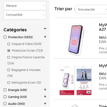
Marque
Trier par :
Nouveautés
Compatible
MyW
Catégories
A27
Protection (1892)
SKU
EAN:
Coques & Folios (1249)
Prix
Protection Ecran (723)
cons
Origine France Garantie
(224)
MyW
Bagagerie & Housses
SKU
(78)
EAN:
Nettoyants Ecran (12)
Prix
cons
Energie (436)
Gaming (410)
Audio (390)
Tig