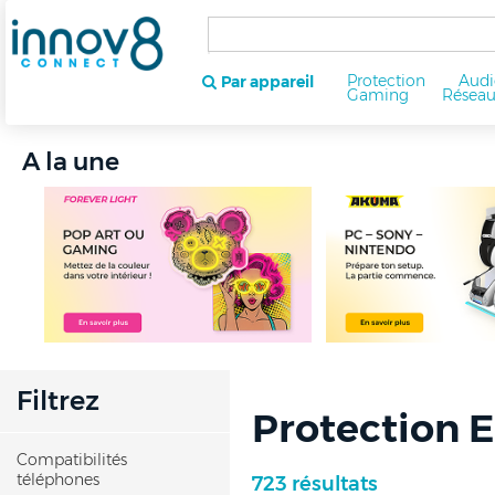
Protection
Audi
Par appareil
Gaming
Résea
A la une
Filtrez
Protection 
Compatibilités
téléphones
723 résultats