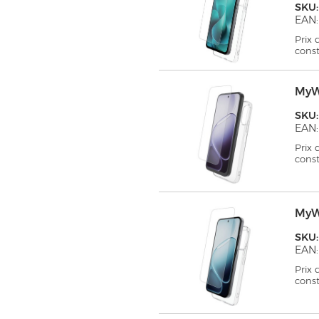
SKU
EAN:
Prix
cons
MyW
SKU
EAN:
Prix
cons
MyW
SKU
EAN:
Prix
cons