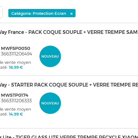
×
Catégorie: Protection Ecran
ay France - PACK COQUE SOUPLE + VERRE TREMPE SA
: MWFSP0050
 3663111206494
NOUVEAU
 de vente moyen
taté:
16,99 €
ay - STARTER PACK COQUE SOUPLE + VERRE TREMPE R
: MWSTP0174
 3663111206333
NOUVEAU
 de vente moyen
taté:
14,99 €
er Lite - TIGER GLASS LITE VERRE TREMPE RECYCLE XIAOM