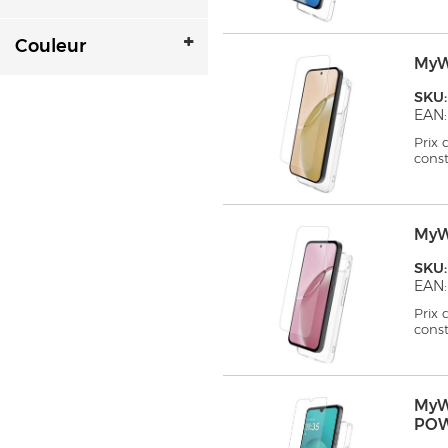
Couleur
MyW
SKU
EAN:
Prix
cons
MyW
SKU
EAN:
Prix
cons
MyW
PO