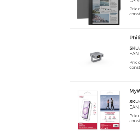
EAN:
Prix
cons
Phil
SKU:
EAN:
Prix
cons
MyW
SKU
EAN:
Prix
cons