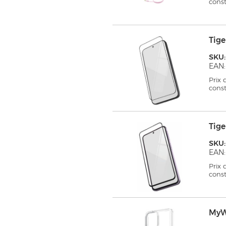
cons
Tig
SKU
EAN:
Prix
cons
Tig
SKU:
EAN:
Prix
cons
MyW