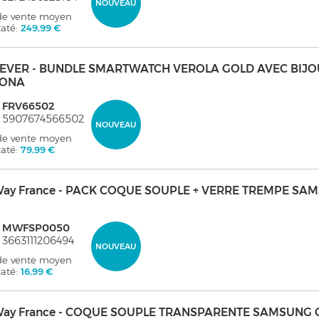
NOUVEAU
 de vente moyen
taté:
249,99 €
EVER - BUNDLE SMARTWATCH VEROLA GOLD AVEC BIJO
RONA
: FRV66502
: 5907674566502
NOUVEAU
 de vente moyen
taté:
79,99 €
ay France - PACK COQUE SOUPLE + VERRE TREMPE SA
: MWFSP0050
 3663111206494
NOUVEAU
 de vente moyen
taté:
16,99 €
ay France - COQUE SOUPLE TRANSPARENTE SAMSUNG 