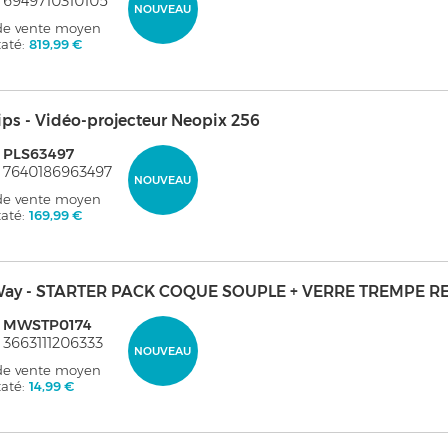
 6949710310105
NOUVEAU
 de vente moyen
taté:
819,99 €
ips - Vidéo-projecteur Neopix 256
 PLS63497
 7640186963497
NOUVEAU
 de vente moyen
taté:
169,99 €
ay - STARTER PACK COQUE SOUPLE + VERRE TREMPE R
: MWSTP0174
 3663111206333
NOUVEAU
 de vente moyen
taté:
14,99 €