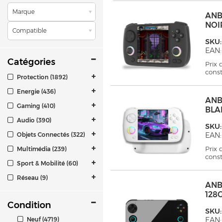
Marque
ANB
NOI
Compatible
SKU
EAN:
Catégories
Prix
cons
Protection (1892)
Energie (436)
ANB
Gaming (410)
BLA
Audio (390)
SKU
Objets Connectés (322)
EAN:
Prix
Multimédia (239)
cons
Sport & Mobilité (60)
Réseau (9)
ANB
128
Condition
SKU
Neuf (4719)
EAN: