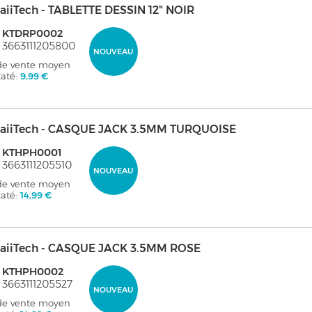
aiiTech - TABLETTE DESSIN 12" NOIR
: KTDRP0002
 3663111205800
NOUVEAU
 de vente moyen
taté:
9,99 €
aiiTech - CASQUE JACK 3.5MM TURQUOISE
: KTHPH0001
 3663111205510
NOUVEAU
 de vente moyen
taté:
14,99 €
aiiTech - CASQUE JACK 3.5MM ROSE
: KTHPH0002
 3663111205527
NOUVEAU
 de vente moyen