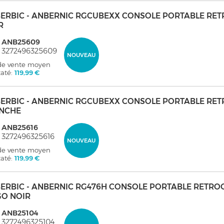
ERBIC - ANBERNIC RGCUBEXX CONSOLE PORTABLE RET
R
: ANB25609
 3272496325609
NOUVEAU
 de vente moyen
taté:
119,99 €
ERBIC - ANBERNIC RGCUBEXX CONSOLE PORTABLE RET
NCHE
: ANB25616
 3272496325616
NOUVEAU
 de vente moyen
taté:
119,99 €
ERBIC - ANBERNIC RG476H CONSOLE PORTABLE RETR
GO NOIR
: ANB25104
 3272496325104