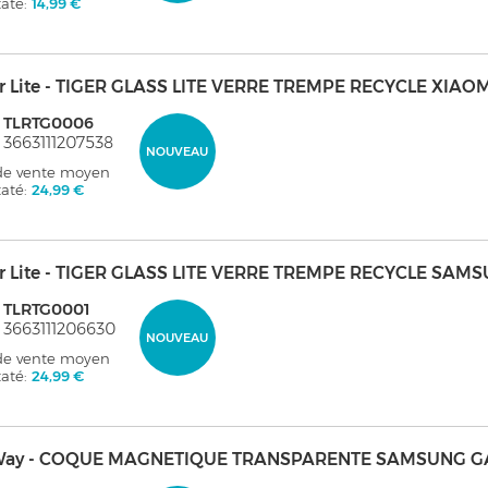
taté:
14,99 €
er Lite - TIGER GLASS LITE VERRE TREMPE RECYCLE XIAOM
: TLRTG0006
 3663111207538
NOUVEAU
 de vente moyen
taté:
24,99 €
er Lite - TIGER GLASS LITE VERRE TREMPE RECYCLE SA
 TLRTG0001
 3663111206630
NOUVEAU
 de vente moyen
taté:
24,99 €
ay - COQUE MAGNETIQUE TRANSPARENTE SAMSUNG GA