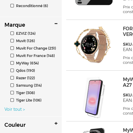
Reconditionné (6)
Prix
cons
Marque
FOR
EZVIZ (124)
VE
Muvit (126)
SKU
Muvit For Change (251)
EAN
Muvit For France (148)
Prix
cons
MyWay (654)
Qdos (190)
Razer (122)
MyW
A27
Samsung (314)
Tiger (308)
SKU
EAN:
Tiger Lite (106)
Prix
Voir tout
>
cons
Couleur
MyW