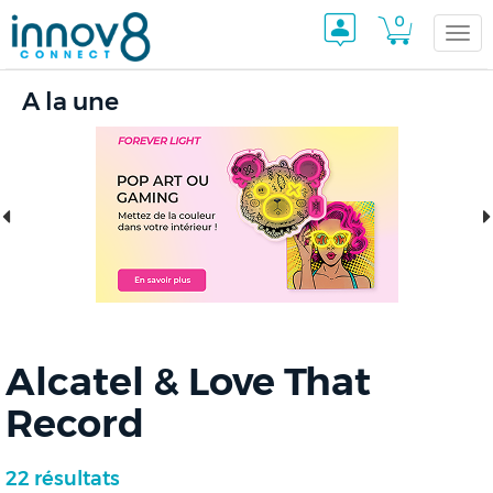
0
Togg
A la une
navi
Alcatel & Love That
Record
22 résultats