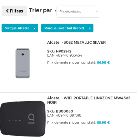
Trier par :
Filtres
Prix décroissant
×
×
Marque: Alcatel
Marque: Love That Record
Alcatel - 3082 METALLIC SILVER
SKU: HP02942
EAN: 4894461935454
Prix de vente moyen constaté:
66,99 €
Alcatel - WIFI PORTABLE LINKZONE MW45V2
NOIR
SKU: BB00080
EAN: 4894461897318
Prix de vente moyen constaté:
69,99 €