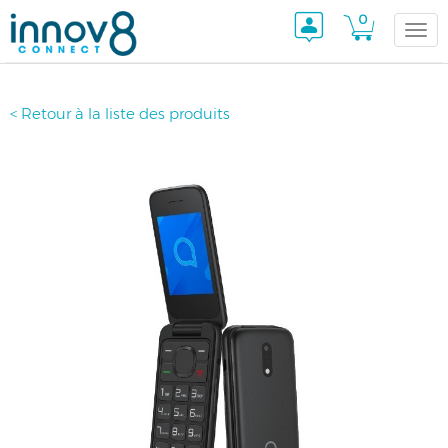
0
Togg
< Retour à la liste des produits
navi