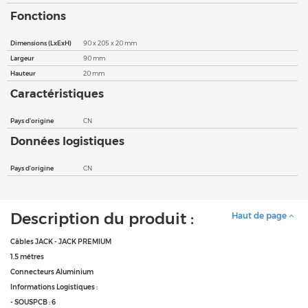
Fonctions
Dimensions (LxExH)
90 x 205 x 20 mm
Largeur
90 mm
Hauteur
20 mm
Caractéristiques
Pays d'origine
CN
Données logistiques
Pays d'origine
CN
Description du produit :
Haut de page
Câbles JACK - JACK PREMIUM
1.5 métres
Connecteurs Aluminium
Informations Logistiques :
- SOUSPCB : 6