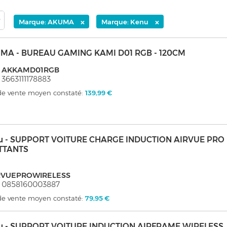
×
×
Marque: AKUMA
Marque: Kenu
MA - BUREAU GAMING KAMI D01 RGB - 120CM
: AKKAMD01RGB
 3663111178883
 de vente moyen constaté:
139,99 €
u - SUPPORT VOITURE CHARGE INDUCTION AIRVUE PR
TTANTS
RVUEPROWIRELESS
: 0858160003887
 de vente moyen constaté:
79,95 €
u - SUPPORT VOITURE INDUCTION AIRFRAME WIRELESS