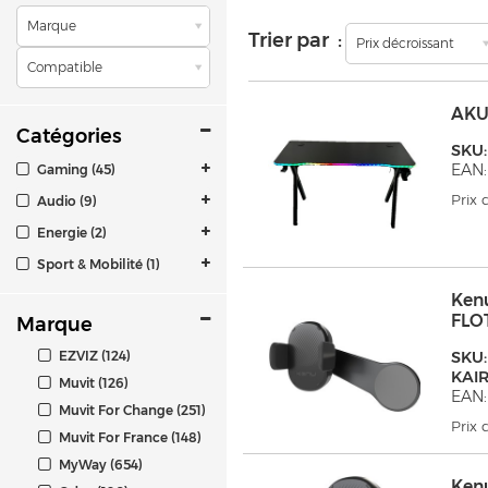
Marque
Trier par :
Prix décroissant
Compatible
AKU
Catégories
SKU
EAN:
Gaming (45)
Prix
Audio (9)
Energie (2)
Sport & Mobilité (1)
Ken
FLO
Marque
EZVIZ (124)
SKU:
KAI
Muvit (126)
EAN
Muvit For Change (251)
Prix
Muvit For France (148)
MyWay (654)
Ken