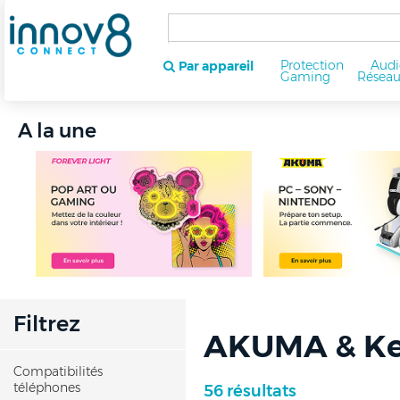
Protection
Audi
Par appareil
Gaming
Résea
A la une
Filtrez
AKUMA & K
Compatibilités
téléphones
56 résultats