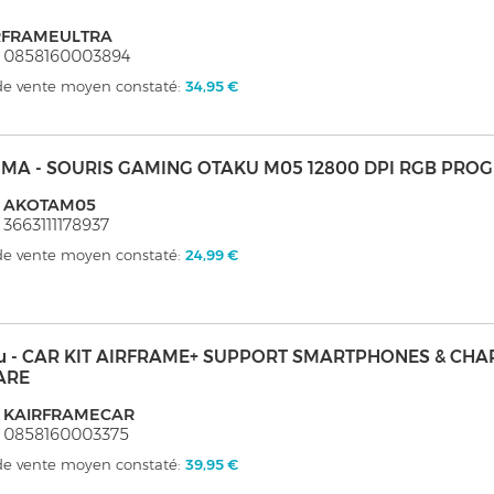
RFRAMEULTRA
: 0858160003894
 de vente moyen constaté:
34,95 €
MA - SOURIS GAMING OTAKU M05 12800 DPI RGB PR
: AKOTAM05
 3663111178937
 de vente moyen constaté:
24,99 €
u - CAR KIT AIRFRAME+ SUPPORT SMARTPHONES & CH
ARE
: KAIRFRAMECAR
 0858160003375
 de vente moyen constaté:
39,95 €