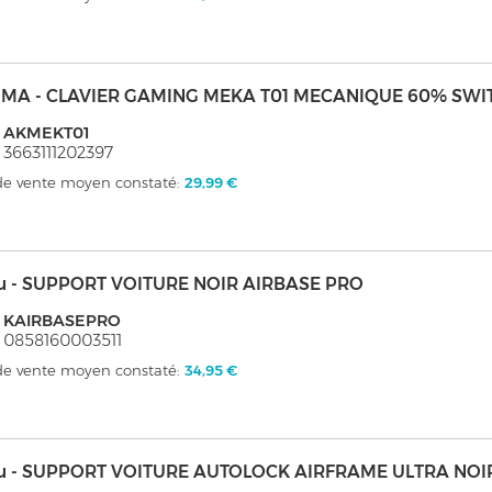
MA - CLAVIER GAMING MEKA T01 MECANIQUE 60% SWI
: AKMEKT01
 3663111202397
 de vente moyen constaté:
29,99 €
u - SUPPORT VOITURE NOIR AIRBASE PRO
: KAIRBASEPRO
 0858160003511
 de vente moyen constaté:
34,95 €
u - SUPPORT VOITURE AUTOLOCK AIRFRAME ULTRA NOI