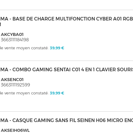
MA - BASE DE CHARGE MULTIFONCTION CYBER A01 RGB
M
: AKCYBA01
 3663111184198
 de vente moyen constaté:
39,99 €
MA - COMBO GAMING SENTAI C01 4 EN 1 CLAVIER SOURI
: AKSENC01
 3663111192599
 de vente moyen constaté:
39,99 €
MA - CASQUE GAMING SANS FIL SEINEN H06 MICRO EN
: AKSEIH06WL