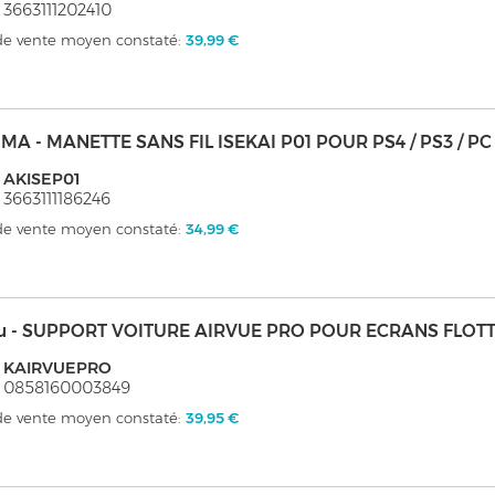
 3663111202410
 de vente moyen constaté:
39,99 €
MA - MANETTE SANS FIL ISEKAI P01 POUR PS4 / PS3 / PC
 AKISEP01
 3663111186246
 de vente moyen constaté:
34,99 €
u - SUPPORT VOITURE AIRVUE PRO POUR ECRANS FLOT
: KAIRVUEPRO
: 0858160003849
 de vente moyen constaté:
39,95 €