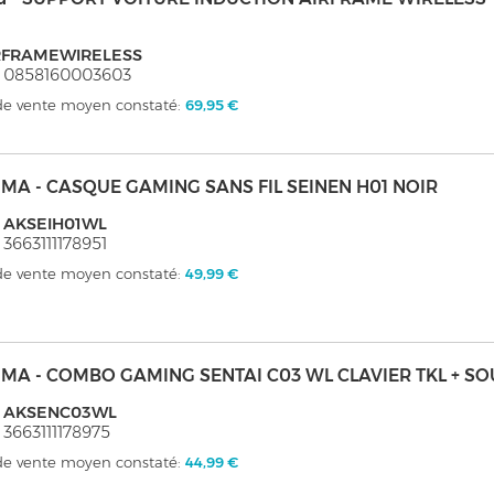
RFRAMEWIRELESS
: 0858160003603
 de vente moyen constaté:
69,95 €
MA - CASQUE GAMING SANS FIL SEINEN H01 NOIR
: AKSEIH01WL
 3663111178951
 de vente moyen constaté:
49,99 €
MA - COMBO GAMING SENTAI C03 WL CLAVIER TKL + SO
: AKSENC03WL
 3663111178975
 de vente moyen constaté:
44,99 €