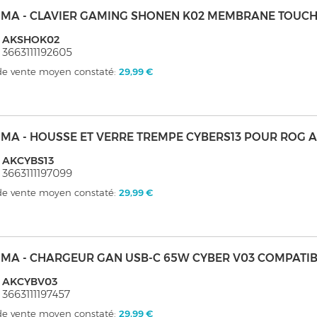
MA - CLAVIER GAMING SHONEN K02 MEMBRANE TOUCH
: AKSHOK02
 3663111192605
 de vente moyen constaté:
29,99 €
MA - HOUSSE ET VERRE TREMPE CYBERS13 POUR ROG A
: AKCYBS13
 3663111197099
 de vente moyen constaté:
29,99 €
MA - CHARGEUR GAN USB-C 65W CYBER V03 COMPATIB
: AKCYBV03
 3663111197457
 de vente moyen constaté:
29,99 €