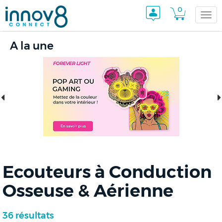
0
Togg
A la une
navi
Ecouteurs à Conduction
Osseuse & Aérienne
36 résultats