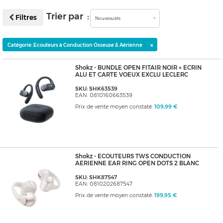
Trier par :
Filtres
Nouveautés
×
Catégorie: Ecouteurs à Conduction Osseuse & Aérienne
Shokz - BUNDLE OPEN FITAIR NOIR + ECRIN
ALU ET CARTE VOEUX EXCLU LECLERC
SKU: SHK63539
EAN: 0810160663539
Prix de vente moyen constaté:
109,99 €
Shokz - ECOUTEURS TWS CONDUCTION
AERIENNE EAR RING OPEN DOTS 2 BLANC
SKU: SHK87547
EAN: 0810202687547
Prix de vente moyen constaté:
199,95 €