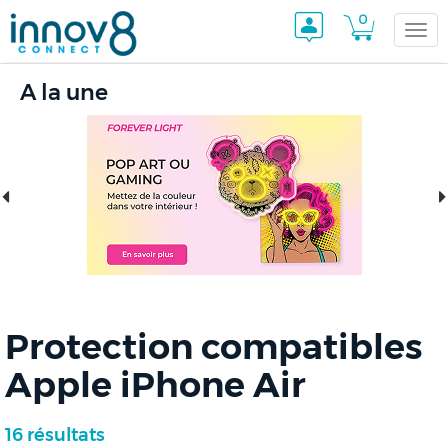
0
Togg
A la une
navi
Protection compatibles
Apple iPhone Air
16 résultats