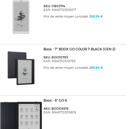
SKU: OB03714
EAN: 6949710309017
Prix de vente moyen constaté:
299,99 €
Boox - 7" BOOX GO COLOR 7 BLACK (GEN 2)
SKU: BOO10785
EAN: 6949710310785
Prix de vente moyen constaté:
289,99 €
Boox - 6" GO 6
SKU: BOO09819
EAN: 6949710309819