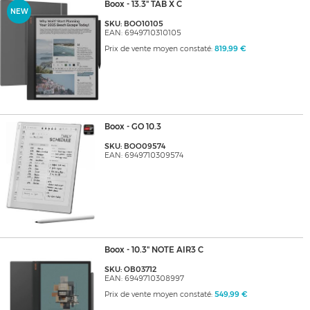
Boox - 13.3" TAB X C
NEW
SKU: BOO10105
EAN: 6949710310105
Prix de vente moyen constaté:
819,99 €
Boox - GO 10.3
SKU: BOO09574
EAN: 6949710309574
Boox - 10.3" NOTE AIR3 C
SKU: OB03712
EAN: 6949710308997
Prix de vente moyen constaté:
549,99 €