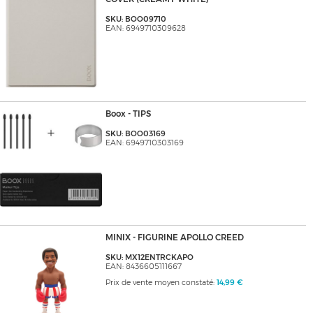
SKU: BOO09710
EAN: 6949710309628
Boox - TIPS
SKU: BOO03169
EAN: 6949710303169
MINIX - FIGURINE APOLLO CREED
SKU: MX12ENTRCKAPO
EAN: 8436605111667
Prix de vente moyen constaté:
14,99 €