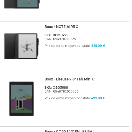
Boox - NOTE AIR5 C
SKU: BOO11225
EAN: 6949710311225
Prix de vente moyen constaté:
529,99 €
Boox - Liseuse 7.8" Tab Mini C
SKU: OB03688
EAN: 6949710308683
Prix de vente moyen constaté:
499,99 €
Boox - GO 10.3" (GEN II) LUMI