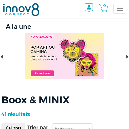
0
Togg
A la une
navi
Boox & MINIX
41 résultats
Trier par :
Filtres
Prix décroissant