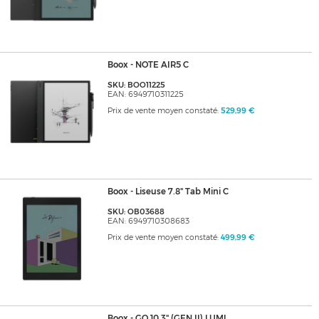
Boox - NOTE AIR5 C
SKU: BOO11225
EAN: 6949710311225
Prix de vente moyen constaté:
529,99 €
Boox - Liseuse 7.8" Tab Mini C
SKU: OB03688
EAN: 6949710308683
Prix de vente moyen constaté:
499,99 €
Boox - GO 10.3" (GEN II) LUMI