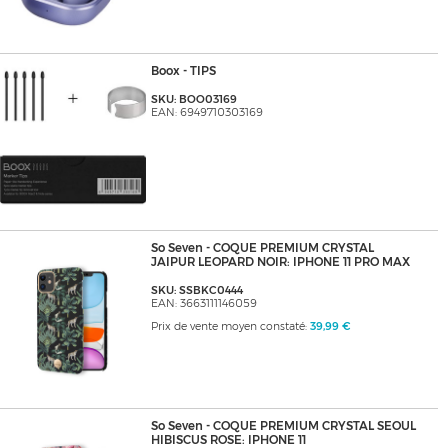
Boox - TIPS
SKU: BOO03169
EAN: 6949710303169
So Seven - COQUE PREMIUM CRYSTAL
JAIPUR LEOPARD NOIR: IPHONE 11 PRO MAX
SKU: SSBKC0444
EAN: 3663111146059
Prix de vente moyen constaté:
39,99 €
So Seven - COQUE PREMIUM CRYSTAL SEOUL
HIBISCUS ROSE: IPHONE 11