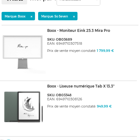
×
×
Marque: Boox
Marque: So Seven
Boox - Moniteur Eink 25.3 Mira Pro
SKU: OB03689
EAN: 6949710307518
Prix de vente moyen constaté:
1 799,99 €
Boox - Liseuse numérique Tab X 13,3"
SKU: OB03348
EAN: 6949710308126
Prix de vente moyen constaté:
949,99 €