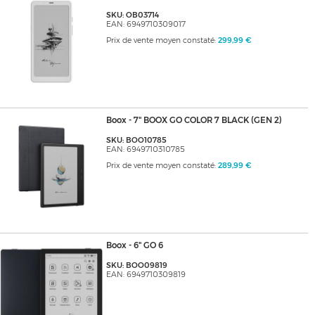
SKU: OB03714
EAN: 6949710309017
Prix de vente moyen constaté:
299,99 €
Boox - 7" BOOX GO COLOR 7 BLACK (GEN 2)
SKU: BOO10785
EAN: 6949710310785
Prix de vente moyen constaté:
289,99 €
Boox - 6" GO 6
SKU: BOO09819
EAN: 6949710309819