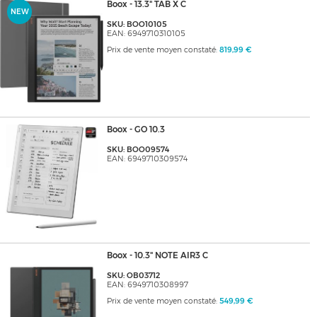
Boox - 13.3" TAB X C
NEW
SKU: BOO10105
EAN: 6949710310105
Prix de vente moyen constaté:
819,99 €
Boox - GO 10.3
SKU: BOO09574
EAN: 6949710309574
Boox - 10.3" NOTE AIR3 C
SKU: OB03712
EAN: 6949710308997
Prix de vente moyen constaté:
549,99 €