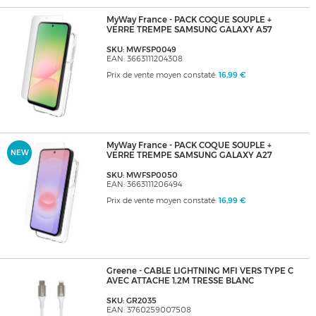
MyWay France - PACK COQUE SOUPLE +
VERRE TREMPE SAMSUNG GALAXY A57
SKU: MWFSP0049
EAN: 3663111204308
Prix de vente moyen constaté:
16,99 €
MyWay France - PACK COQUE SOUPLE +
NEW
VERRE TREMPE SAMSUNG GALAXY A27
SKU: MWFSP0050
EAN: 3663111206494
Prix de vente moyen constaté:
16,99 €
Greene - CABLE LIGHTNING MFI VERS TYPE C
AVEC ATTACHE 1,2M TRESSE BLANC
SKU: GR2035
EAN: 3760259007508