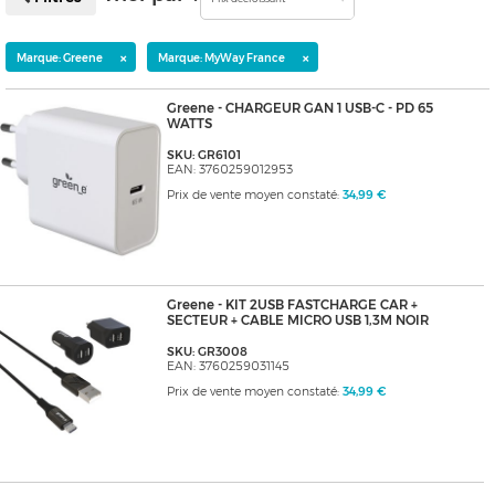
×
×
Marque: Greene
Marque: MyWay France
Greene - CHARGEUR GAN 1 USB-C - PD 65
WATTS
SKU: GR6101
EAN: 3760259012953
Prix de vente moyen constaté:
34,99 €
Greene - KIT 2USB FASTCHARGE CAR +
SECTEUR + CABLE MICRO USB 1,3M NOIR
SKU: GR3008
EAN: 3760259031145
Prix de vente moyen constaté:
34,99 €