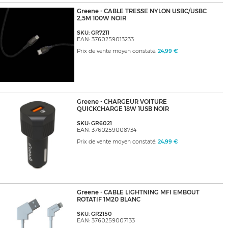
Greene - CABLE TRESSE NYLON USBC/USBC
2,5M 100W NOIR
SKU: GR7211
EAN: 3760259013233
Prix de vente moyen constaté:
24,99 €
Greene - CHARGEUR VOITURE
QUICKCHARGE 18W 1USB NOIR
SKU: GR6021
EAN: 3760259008734
Prix de vente moyen constaté:
24,99 €
Greene - CABLE LIGHTNING MFI EMBOUT
ROTATIF 1M20 BLANC
SKU: GR2150
EAN: 3760259007133