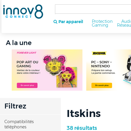
Protection
Audi
Par appareil
Gaming
Résea
A la une
Filtrez
Itskins
Compatibilités
téléphones
38 résultats