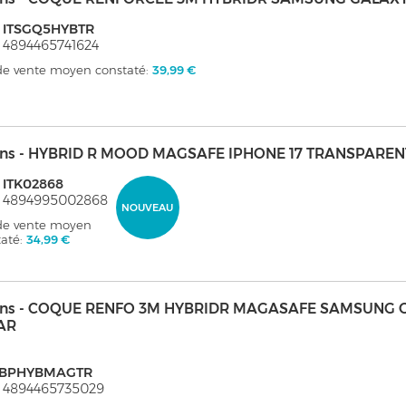
: ITSGQ5HYBTR
 4894465741624
 de vente moyen constaté:
39,99 €
kins - HYBRID R MOOD MAGSAFE IPHONE 17 TRANSPAREN
 ITK02868
: 4894995002868
NOUVEAU
 de vente moyen
taté:
34,99 €
kins - COQUE RENFO 3M HYBRIDR MAGASAFE SAMSUNG 
AR
GBPHYBMAGTR
 4894465735029