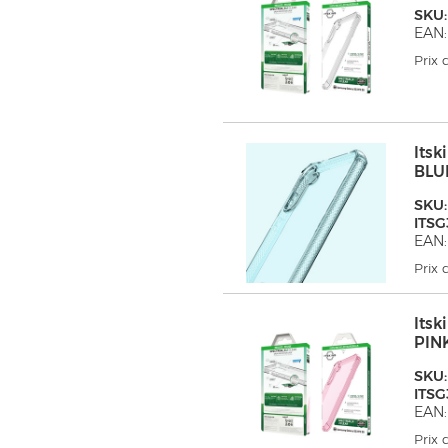
SKU:
EAN:
Prix
Its
BLU
SKU:
ITS
EAN:
Prix
Its
PIN
SKU:
ITS
EAN:
Prix