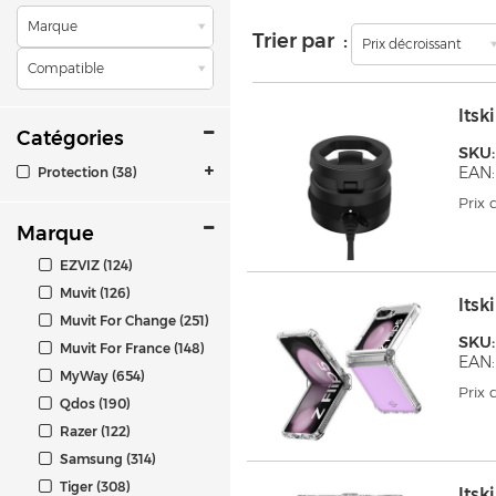
Marque
Trier par :
Prix décroissant
Compatible
Its
Catégories
SKU:
EAN:
Protection (38)
Prix
Marque
EZVIZ (124)
Muvit (126)
Its
Muvit For Change (251)
SKU
Muvit For France (148)
EAN
MyWay (654)
Prix
Qdos (190)
Razer (122)
Samsung (314)
Tiger (308)
Its