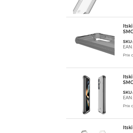
Its
SM
SKU
EAN:
Prix
Its
SM
SKU
EAN
Prix
Its