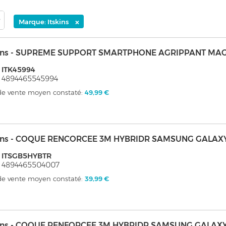
×
Marque: Itskins
kins - SUPREME SUPPORT SMARTPHONE AGRIPPANT MA
 ITK45994
 4894465545994
 de vente moyen constaté:
49,99 €
kins - COQUE RENCORCEE 3M HYBRIDR SAMSUNG GALAXY
: ITSGB5HYBTR
: 4894465504007
 de vente moyen constaté:
39,99 €
kins - COQUE RENFORCEE 3M HYBRIDR SAMSUNG GALAXY