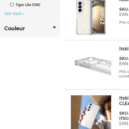
Tiger Lite (106)
SKU
Voir tout
>
EAN:
Prix
Couleur
Its
SKU:
EAN
Prix
cons
Its
CLE
SKU:
ITS
EAN: