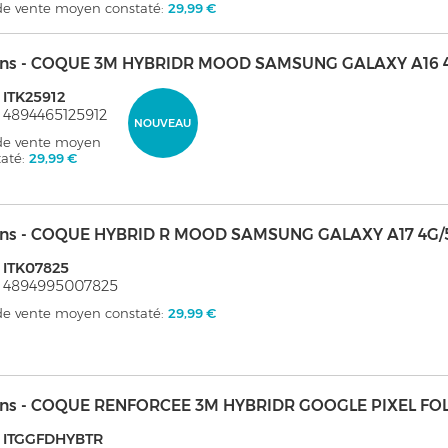
 de vente moyen constaté:
29,99 €
kins - COQUE 3M HYBRIDR MOOD SAMSUNG GALAXY A16 
 ITK25912
 4894465125912
NOUVEAU
 de vente moyen
taté:
29,99 €
kins - COQUE HYBRID R MOOD SAMSUNG GALAXY A17 4G/
 ITK07825
: 4894995007825
 de vente moyen constaté:
29,99 €
kins - COQUE RENFORCEE 3M HYBRIDR GOOGLE PIXEL FO
: ITGGFDHYBTR