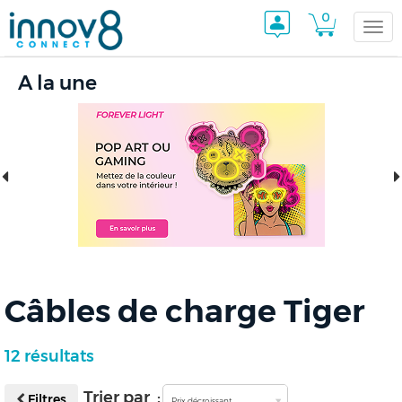
0
Togg
A la une
navi
Câbles de charge Tiger
12 résultats
Trier par :
Filtres
Prix décroissant