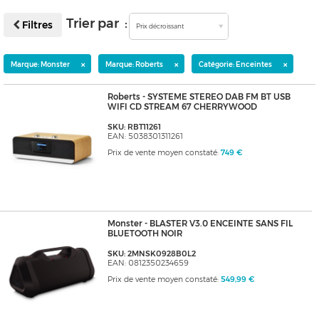
Trier par :
Filtres
Prix décroissant
×
×
×
Marque: Monster
Marque: Roberts
Catégorie: Enceintes
Roberts - SYSTEME STEREO DAB FM BT USB
WIFI CD STREAM 67 CHERRYWOOD
SKU: RBT11261
EAN: 5038301311261
Prix de vente moyen constaté:
749 €
Monster - BLASTER V3.0 ENCEINTE SANS FIL
BLUETOOTH NOIR
SKU: 2MNSK0928B0L2
EAN: 0812350234659
Prix de vente moyen constaté:
549,99 €