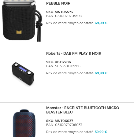
PEBBLE NOIR
SKU: MNT05573
EAN: 0810079705573
Prix de vente moyen constaté:
69,99 €
Roberts - DAB FM PLAY 11 NOIR
SKU: RBT12206
EAN: 5038301312206
Prix de vente moyen constaté:
69,99 €
Monster - ENCEINTE BLUETOOTH MICRO
BLASTER BLEU
SKU: MNT06037
EAN: 0810079706037
Prix de vente moyen constaté:
39,99 €