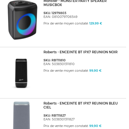
Monster - MONSTER PARTY SPEAKER
MUSICBOX
SKU: 12979803
EAN: 0810079706549
Prix de vente moyen constaté:
129,99 €
Roberts - ENCEINTE BT IPX7 REUNION NOIR
SKU: RBT11810
EAN: 5038301311810
Prix de vente moyen constaté:
99,90 €
Roberts - ENCEINTE BT IPX7 REUNION BLEU
CIEL
SKU: RBT11827
EAN: 5038301311827
Prix de vente moyen constaté:
99,90 €