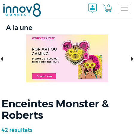
0
Togg
A la une
navi
Enceintes Monster &
Roberts
42 résultats