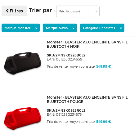
Trier par :
Filtres
Prix décroissant
×
×
×
Marque: Monster
Marque: Sudio
Catégorie: Enceintes
Monster - BLASTER V3.0 ENCEINTE SANS FIL
BLUETOOTH NOIR
SKU: 2MNSK0928B0L2
EAN: 0812350234659
Prix de vente moyen constaté:
549,99 €
Monster - BLASTER V3.0 ENCEINTE SANS FIL
BLUETOOTH ROUGE
SKU: 2MNSK0928R0L2
EAN: 0812350234673
Prix de vente moyen constaté:
549,99 €