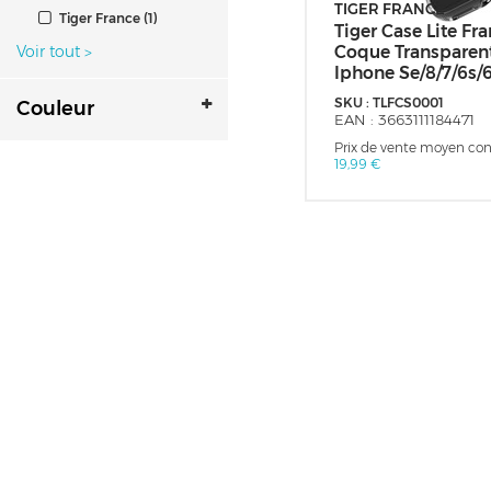
TIGER FRANCE
Tiger France (1)
Tiger Case Lite Fr
Voir tout
Coque Transparen
>
Iphone Se/8/7/6s/
SKU :
TLFCS0001
Couleur
EAN :
3663111184471
Prix de vente moyen cons
19,99 €