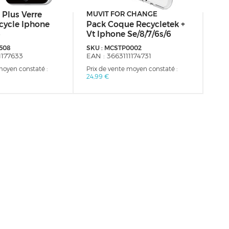
MY
 Plus Verre
MUVIT FOR CHANGE
Pa
cycle Iphone
Pack Coque Recycletek +
Ve
6
Vt Iphone Se/8/7/6s/6
Se/
508
SKU :
MCSTP0002
SKU
1177633
EAN :
3663111174731
EAN
moyen constaté :
Prix de vente moyen constaté :
Prix
24,99 €
16,