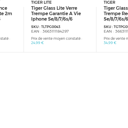
TIGER LITE
TIGER
ance
Tiger Glass Lite Verre
Tiger Glass
te 2m
Trempe Garantie A Vie
Trempe Re
6
Iphone Se/8/7/6s/6
Se/8/7/6s/
SKU :
TLTPG0043
SKU :
TGTPG0
EAN :
3663111184297
EAN :
366311
taté :
Prix de vente moyen constaté :
Prix de vente 
24,99 €
34,99 €