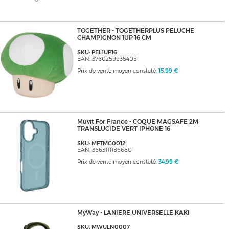
TOGETHER - TOGETHERPLUS PELUCHE
CHAMPIGNON 1UP 16 CM
SKU: PEL1UP16
EAN: 3760259935405
Prix de vente moyen constaté:
15,99 €
Muvit For France - COQUE MAGSAFE 2M
TRANSLUCIDE VERT IPHONE 16
SKU: MFTMG0012
EAN: 3663111186680
Prix de vente moyen constaté:
34,99 €
MyWay - LANIERE UNIVERSELLE KAKI
SKU: MWULN0007