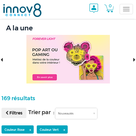
0
Togg
A la une
navi
169 résultats
Trier par :
Filtres
Nouveautés
×
×
Couleur: Rose
Couleur: Vert