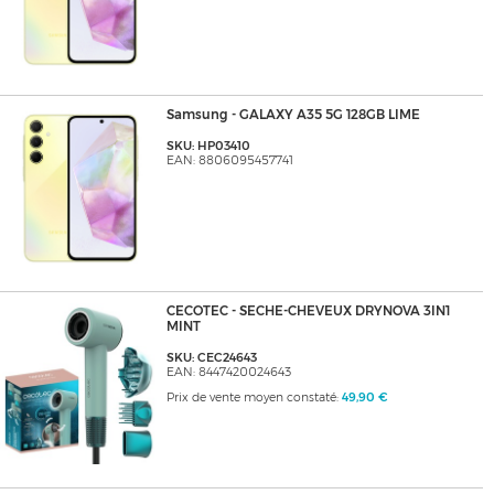
Samsung - GALAXY A35 5G 128GB LIME
SKU: HP03410
EAN: 8806095457741
CECOTEC - SECHE-CHEVEUX DRYNOVA 3IN1
MINT
SKU: CEC24643
EAN: 8447420024643
Prix de vente moyen constaté:
49,90 €