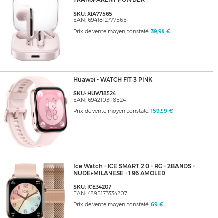
TRANSPARENT POWDER
SKU: XIA77565
EAN: 6941812777565
Prix de vente moyen constaté:
39,99 €
Huawei - WATCH FIT 3 PINK
SKU: HUW18524
EAN: 6942103118524
Prix de vente moyen constaté:
159,99 €
Ice Watch - ICE SMART 2.0 - RG - 2BANDS -
NUDE+MILANESE - 1.96 AMOLED
SKU: ICE34207
EAN: 4895173334207
Prix de vente moyen constaté:
69 €