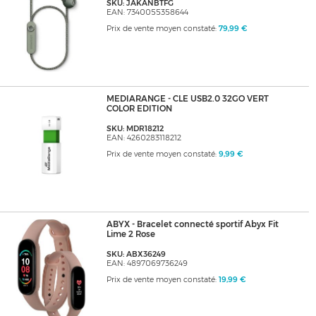
SKU: JAKANBTFG
EAN: 7340055358644
Prix de vente moyen constaté:
79,99 €
MEDIARANGE - CLE USB2.0 32GO VERT
COLOR EDITION
SKU: MDR18212
EAN: 4260283118212
Prix de vente moyen constaté:
9,99 €
ABYX - Bracelet connecté sportif Abyx Fit
Lime 2 Rose
SKU: ABX36249
EAN: 4897069736249
Prix de vente moyen constaté:
19,99 €