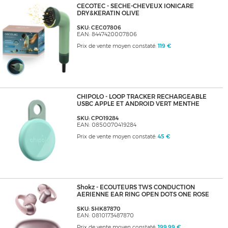
CECOTEC - SECHE-CHEVEUX IONICARE
DRY&KERATIN OLIVE
SKU: CEC07806
EAN: 8447420007806
Prix de vente moyen constaté:
119 €
CHIPOLO - LOOP TRACKER RECHARGEABLE
USBC APPLE ET ANDROID VERT MENTHE
SKU: CPO19284
EAN: 0850070419284
Prix de vente moyen constaté:
45 €
Shokz - ECOUTEURS TWS CONDUCTION
AERIENNE EAR RING OPEN DOTS ONE ROSE
SKU: SHK87870
EAN: 0810173487870
Prix de vente moyen constaté:
199,99 €