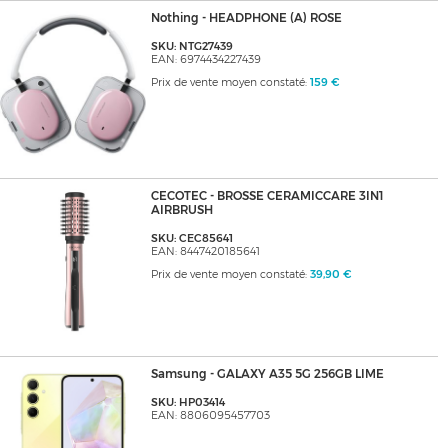
Nothing - HEADPHONE (A) ROSE
SKU: NTG27439
EAN: 6974434227439
Prix de vente moyen constaté:
159 €
CECOTEC - BROSSE CERAMICCARE 3IN1
AIRBRUSH
SKU: CEC85641
EAN: 8447420185641
Prix de vente moyen constaté:
39,90 €
Samsung - GALAXY A35 5G 256GB LIME
SKU: HP03414
EAN: 8806095457703