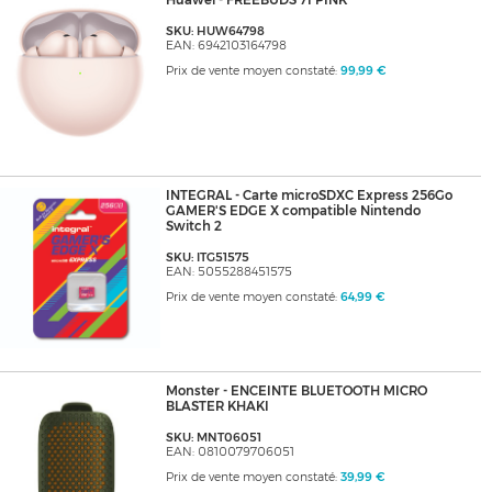
Huawei - FREEBUDS 7I PINK
SKU: HUW64798
EAN: 6942103164798
Prix de vente moyen constaté:
99,99 €
INTEGRAL - Carte microSDXC Express 256Go
GAMER'S EDGE X compatible Nintendo
Switch 2
SKU: ITG51575
EAN: 5055288451575
Prix de vente moyen constaté:
64,99 €
Monster - ENCEINTE BLUETOOTH MICRO
BLASTER KHAKI
SKU: MNT06051
EAN: 0810079706051
Prix de vente moyen constaté:
39,99 €