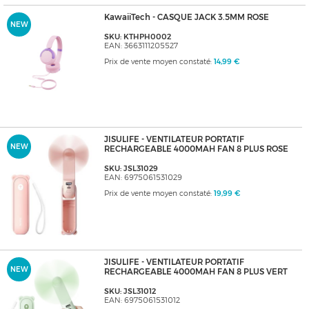
KawaiiTech - CASQUE JACK 3.5MM ROSE
NEW
SKU: KTHPH0002
EAN: 3663111205527
Prix de vente moyen constaté:
14,99 €
JISULIFE - VENTILATEUR PORTATIF
NEW
RECHARGEABLE 4000MAH FAN 8 PLUS ROSE
SKU: JSL31029
EAN: 6975061531029
Prix de vente moyen constaté:
19,99 €
JISULIFE - VENTILATEUR PORTATIF
NEW
RECHARGEABLE 4000MAH FAN 8 PLUS VERT
SKU: JSL31012
EAN: 6975061531012