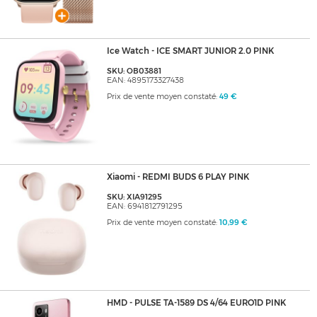
Ice Watch - ICE SMART JUNIOR 2.0 PINK
SKU: OB03881
EAN: 4895173327438
Prix de vente moyen constaté:
49 €
Xiaomi - REDMI BUDS 6 PLAY PINK
SKU: XIA91295
EAN: 6941812791295
Prix de vente moyen constaté:
10,99 €
HMD - PULSE TA-1589 DS 4/64 EURO1D PINK