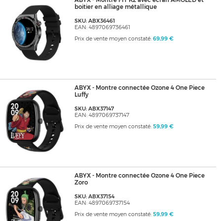
ABYX - Montre FIT K2 avec écran AMOLED et
boitier en alliage métallique
SKU: ABX36461
EAN: 4897069736461
Prix de vente moyen constaté:
69,99 €
ABYX - Montre connectée Ozone 4 One Piece
Luffy
SKU: ABX37147
EAN: 4897069737147
Prix de vente moyen constaté:
59,99 €
ABYX - Montre connectée Ozone 4 One Piece
Zoro
SKU: ABX37154
EAN: 4897069737154
Prix de vente moyen constaté:
59,99 €