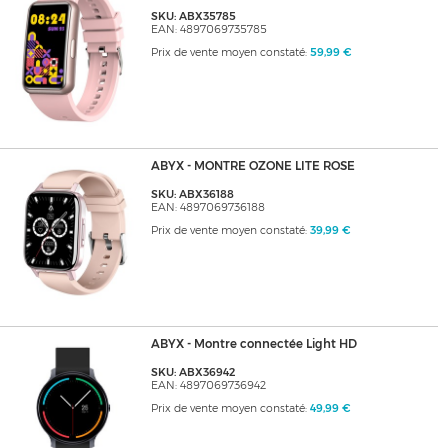
SKU: ABX35785
EAN: 4897069735785
Prix de vente moyen constaté:
59,99 €
ABYX - MONTRE OZONE LITE ROSE
SKU: ABX36188
EAN: 4897069736188
Prix de vente moyen constaté:
39,99 €
ABYX - Montre connectée Light HD
SKU: ABX36942
EAN: 4897069736942
Prix de vente moyen constaté:
49,99 €