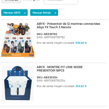
×
×
Marque: ABYX
Marque: Retrak
ABYX - Présentoir de 12 montres connectées
Abyx Fit Touch 3 Naruto
SKU: ABX36782
EAN: 4897069736782
Prix de vente moyen constaté:
839,88 €
ABYX - MONTRE FIT LIME NOIRE
PRESENTOIR 18PCS
SKU: ABX30254
EAN: 4897069730254
Prix de vente moyen constaté:
359,82 €