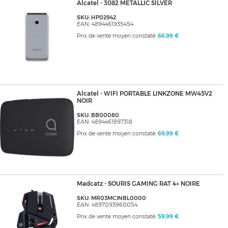
Alcatel - 3082 METALLIC SILVER
SKU: HP02942
EAN: 4894461935454
Prix de vente moyen constaté:
66,99 €
Alcatel - WIFI PORTABLE LINKZONE MW45V2
NOIR
SKU: BB00080
EAN: 4894461897318
Prix de vente moyen constaté:
69,99 €
Madcatz - SOURIS GAMING RAT 4+ NOIRE
SKU: MR03MCINBL0000
EAN: 4897093960054
Prix de vente moyen constaté:
59,99 €