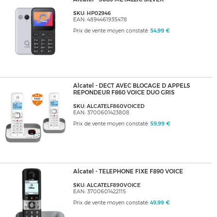
SKU: HP02946
EAN: 4894461935478
Prix de vente moyen constaté:
54,99 €
Alcatel - DECT AVEC BLOCAGE D APPELS
REPONDEUR F860 VOICE DUO GRIS
SKU: ALCATELF860VOICED
EAN: 3700601423808
Prix de vente moyen constaté:
59,99 €
Alcatel - TELEPHONE FIXE F890 VOICE
SKU: ALCATELF890VOICE
EAN: 3700601422115
Prix de vente moyen constaté:
49,99 €