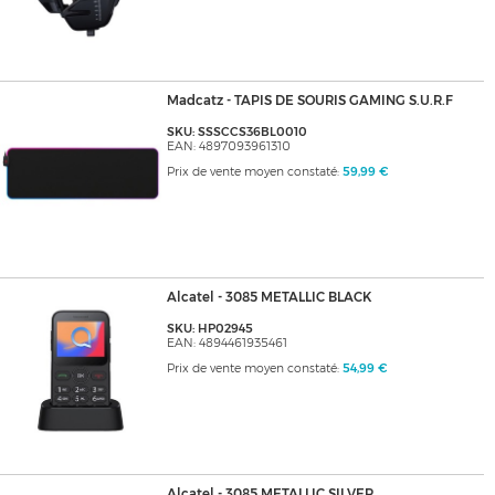
Madcatz - TAPIS DE SOURIS GAMING S.U.R.F
SKU: SSSCCS36BL0010
EAN: 4897093961310
Prix de vente moyen constaté:
59,99 €
Alcatel - 3085 METALLIC BLACK
SKU: HP02945
EAN: 4894461935461
Prix de vente moyen constaté:
54,99 €
Alcatel - 3085 METALLIC SILVER