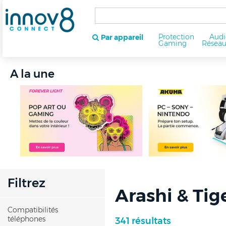
Protection
Audi
Par appareil
Gaming
Résea
A la une
Filtrez
Arashi & Tig
Compatibilités
téléphones
341 résultats