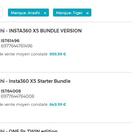
×
×
Marque: Arashi
Marque: Tiger
shi - INSTA360 X5 BUNDLE VERSION
 IST61496
 6977644761496
 de vente moyen constaté:
699,99 €
hi - Insta360 X5 Starter Bundle
 IST64008
 6977644764008
 de vente moyen constaté:
649,99 €
hi - ONE Rs TWIN edition