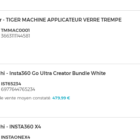
er - TIGER MACHINE APPLICATEUR VERRE TREMPE
: TMMAC0001
 3663111144581
hi - Insta360 Go Ultra Creator Bundle White
 IST65234
 6977644765234
 de vente moyen constaté:
479,99 €
hi - INSTA360 X4
: INSTAONEX4