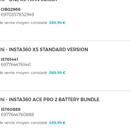
: OB02966
 6970357852949
 de vente moyen constaté:
569,99 €
shi - INSTA360 X5 STANDARD VERSION
 IST61441
 6977644761441
 de vente moyen constaté:
589,99 €
shi - INSTA360 ACE PRO 2 BATTERY BUNDLE
 IST60888
 6977644760888
 de vente moyen constaté:
469,99 €