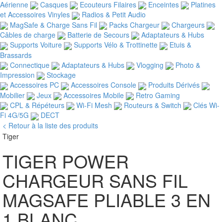
Aérienne
Casques
Ecouteurs Filaires
Enceintes
Platines
et Accessoires Vinyles
Radios & Petit Audio
MagSafe & Charge Sans Fil
Packs Chargeur
Chargeurs
Câbles de charge
Batterie de Secours
Adaptateurs & Hubs
Supports Voiture
Supports Vélo & Trottinette
Etuis &
Brassards
Connectique
Adaptateurs & Hubs
Vlogging
Photo &
Impression
Stockage
Accessoires PC
Accessoires Console
Produits Dérivés
Mobilier
Jeux
Accessoires Mobile
Retro Gaming
CPL & Répéteurs
Wi-Fi Mesh
Routeurs & Switch
Clés Wi-
Fi 4G/5G
DECT
< Retour à la liste des produits
Tiger
TIGER POWER
CHARGEUR SANS FIL
MAGSAFE PLIABLE 3 EN
1 BLANC