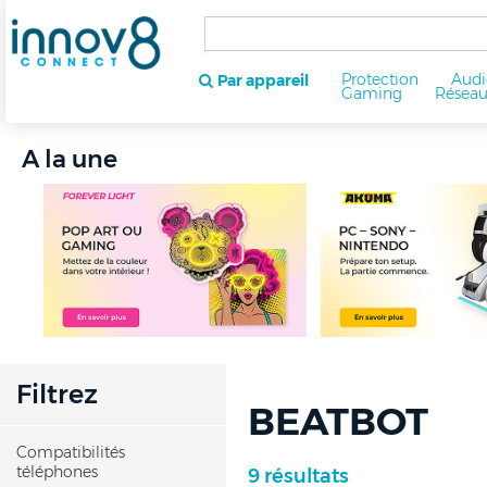
Protection
Audi
Par appareil
Gaming
Résea
A la une
Filtrez
BEATBOT
Compatibilités
téléphones
9 résultats