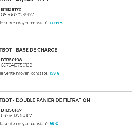
 BTB39172
 0850070239172
 de vente moyen constaté:
1 099 €
TBOT - BASE DE CHARGE
 BTB50198
 6976413750198
 de vente moyen constaté:
159 €
TBOT - DOUBLE PANIER DE FILTRATION
 BTB50167
 6976413750167
 de vente moyen constaté:
99 €