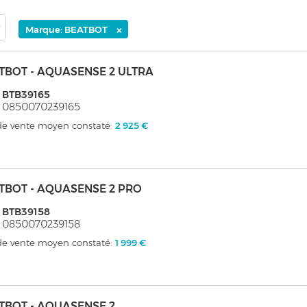
×
Marque: BEATBOT
TBOT - AQUASENSE 2 ULTRA
 BTB39165
 0850070239165
 de vente moyen constaté:
2 925 €
TBOT - AQUASENSE 2 PRO
 BTB39158
 0850070239158
 de vente moyen constaté:
1 999 €
TBOT - AQUASENSE 2