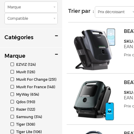
Marque
Trier par :
Prix décroissant
Compatible
BEA
Catégories
SKU:
EAN:
Prix
Marque
EZVIZ (124)
Muvit (126)
Muvit For Change (251)
BEA
Muvit For France (148)
SKU:
MyWay (654)
EAN:
Qdos (190)
Prix
Razer (122)
Samsung (314)
Tiger (308)
Tiger Lite (106)
BEA