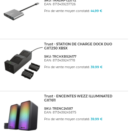
SKU: TRADAPT23772
EAN: 8713439237726
Prix de vente moyen constaté:
44,99 €
Trust - STATION DE CHARGE DOCK DUO
GXT250 XBSX
SKU: TRCHXBS24177
EAN: 8713439241778
Prix de vente moyen constaté:
39,99 €
Trust - ENCEINTES WEZZ ILLUMINATED
GXT611
SKU: TRENC24587
EAN: 8713439245875
Prix de vente moyen constaté:
39,99 €