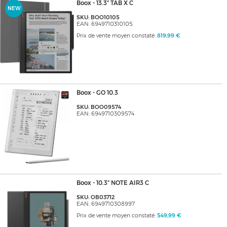
Boox - 13.3" TAB X C
NEW
SKU: BOO10105
EAN: 6949710310105
Prix de vente moyen constaté:
819,99 €
Boox - GO 10.3
SKU: BOO09574
EAN: 6949710309574
Boox - 10.3" NOTE AIR3 C
SKU: OB03712
EAN: 6949710308997
Prix de vente moyen constaté:
549,99 €