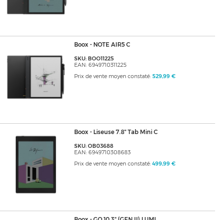
Boox - NOTE AIR5 C
SKU: BOO11225
EAN: 6949710311225
Prix de vente moyen constaté:
529,99 €
Boox - Liseuse 7.8" Tab Mini C
SKU: OB03688
EAN: 6949710308683
Prix de vente moyen constaté:
499,99 €
Boox - GO 10.3" (GEN II) LUMI