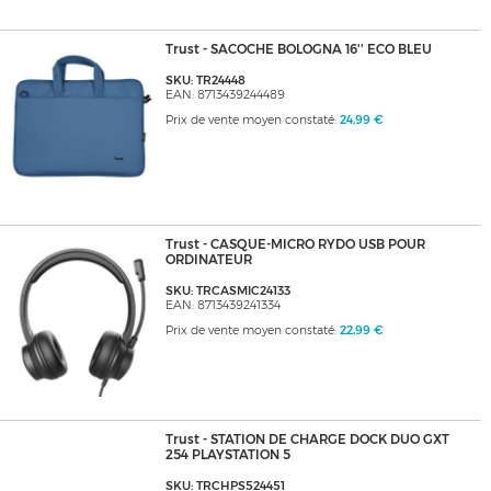
Trust - SACOCHE BOLOGNA 16'' ECO BLEU
SKU: TR24448
EAN: 8713439244489
Prix de vente moyen constaté:
24,99 €
Trust - CASQUE-MICRO RYDO USB POUR
ORDINATEUR
SKU: TRCASMIC24133
EAN: 8713439241334
Prix de vente moyen constaté:
22,99 €
Trust - STATION DE CHARGE DOCK DUO GXT
254 PLAYSTATION 5
SKU: TRCHPS524451