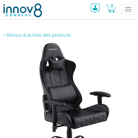
0
Togg
< Retour à la liste des produits
navi