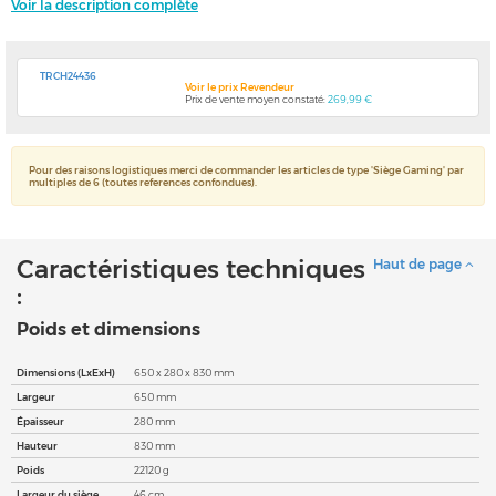
Voir la description complète
TRCH24436
Voir le prix Revendeur
Prix de vente moyen constaté:
269,99 €
Pour des raisons logistiques merci de commander les articles de type 'Siège Gaming' par
multiples de 6 (toutes references confondues).
Caractéristiques techniques
Haut de page
:
Poids et dimensions
Dimensions (LxExH)
650 x 280 x 830 mm
Largeur
650 mm
Épaisseur
280 mm
Hauteur
830 mm
Poids
22120 g
Largeur du siège
46 cm