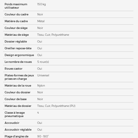
Poids maximum
150 kg
utilisateur
Couleur du cadre
Noir
Matière du cadre
Métal
Couleur de siège
Noir
Matériau de siège
Tissu, Cuir, Polyuréthane
Dossier réglable
Oui
Oreiller repose-tête
Oui
Design ergonomique
Oui
Le nombre de roues
5 roue(s)
Roues castor
Oui
Plates-formes de jeux
Universel
prises en charge
Matériau de la roue
Nylon
Couleur du dossier
Noir
Couleur de base
Noir
Matériau de dossier
Tissu, Cuir, Polyuréthane (PU)
Classe à levage
4
pneumatique
Accoudoir
Oui
Accoudoir réglable
Oui
Plage d'angles de
90 - 180°