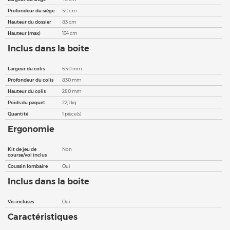
Profondeur du siège
50 cm
Hauteur du dossier
83 cm
Hauteur (max)
134 cm
Inclus dans la boite
Largeur du colis
650 mm
Profondeur du colis
830 mm
Hauteur du colis
280 mm
Poids du paquet
22,1 kg
Quantité
1 pièce(s)
Ergonomie
Kit de jeu de
Non
course/vol inclus
Coussin lombaire
Oui
Inclus dans la boite
Vis incluses
Oui
Caractéristiques