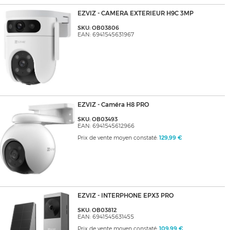
EZVIZ - CAMERA EXTERIEUR H9C 3MP
SKU: OB03806
EAN: 6941545631967
EZVIZ - Caméra H8 PRO
SKU: OB03493
EAN: 6941545612966
Prix de vente moyen constaté:
129,99 €
EZVIZ - INTERPHONE EPX3 PRO
SKU: OB03812
EAN: 6941545631455
Prix de vente moyen constaté:
109,99 €