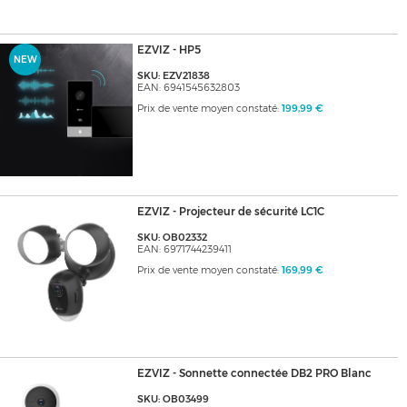
EZVIZ - HP5
NEW
SKU: EZV21838
EAN: 6941545632803
Prix de vente moyen constaté:
199,99 €
EZVIZ - Projecteur de sécurité LC1C
SKU: OB02332
EAN: 6971744239411
Prix de vente moyen constaté:
169,99 €
EZVIZ - Sonnette connectée DB2 PRO Blanc
SKU: OB03499