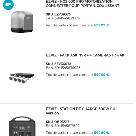
EZVIZ - HG2 600 PRO MOTORISATION
NEW
CONNECTEE POUR PORTAIL COULISSANT
SKU: EZV39376
EAN: 6941545639376
Prix de vente moyen constaté:
699,99 €
EZVIZ - PACK X5K NVR + 4 CAMERAS H3K 4K
SKU: EZV36078
EAN: 6941545636078
Prix de vente moyen constaté:
599,99 €
EZVIZ - STATION DE CHARGE 600W EU
Version
SKU: OB03347
EAN: 6941545617602
Prix de vente moyen constaté:
599,99 €