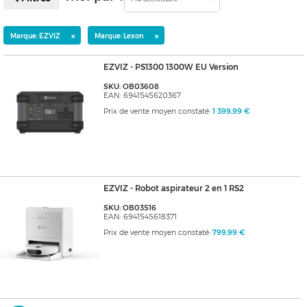
×
×
Marque: EZVIZ
Marque: Lexon
EZVIZ - PS1300 1300W EU Version
SKU: OB03608
EAN: 6941545620367
Prix de vente moyen constaté:
1 399,99 €
EZVIZ - Robot aspirateur 2 en 1 RS2
SKU: OB03516
EAN: 6941545618371
Prix de vente moyen constaté:
799,99 €