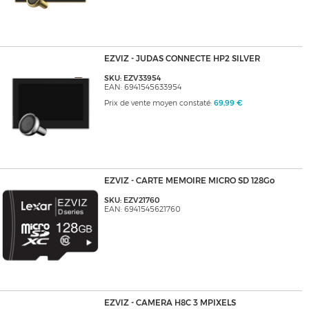
EZVIZ - JUDAS CONNECTE HP2 SILVER
SKU: EZV33954
EAN: 6941545633954
Prix de vente moyen constaté:
69,99 €
EZVIZ - CARTE MEMOIRE MICRO SD 128Go
SKU: EZV21760
EAN: 6941545621760
EZVIZ - CAMERA H8C 3 MPIXELS