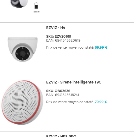
EZVIZ - H4
SKU: EZV20619
EAN: 6941545620619
Prix de vente moyen constaté:
89,99 €
EZVIZ - Sirene intelligente T9C
SKU: OB03636
EAN: 6941545618241
Prix de vente moyen constaté:
79,99 €
EZVIZ - HP3 PRO