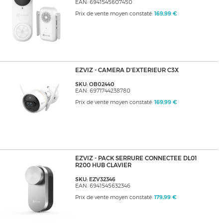
EAN: 6941545607450
Prix de vente moyen constaté:
169,99 €
EZVIZ - CAMERA D'EXTERIEUR C3X
SKU: OB02440
EAN: 6971744238780
Prix de vente moyen constaté:
169,99 €
EZVIZ - PACK SERRURE CONNECTEE DL01
R200 HUB CLAVIER
SKU: EZV32346
EAN: 6941545632346
Prix de vente moyen constaté:
179,99 €