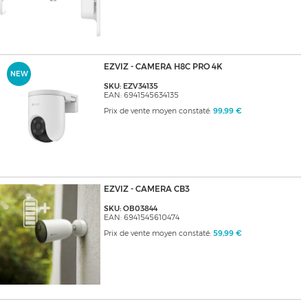
EZVIZ - CAMERA H8C PRO 4K
NEW
SKU: EZV34135
EAN: 6941545634135
Prix de vente moyen constaté:
99,99 €
EZVIZ - CAMERA CB3
SKU: OB03844
EAN: 6941545610474
Prix de vente moyen constaté:
59,99 €