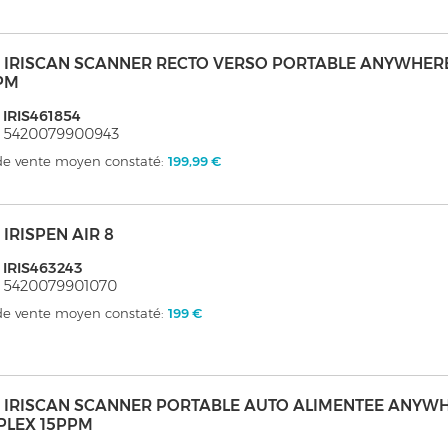
s - IRISCAN SCANNER RECTO VERSO PORTABLE ANYWHER
PM
 IRIS461854
: 5420079900943
 de vente moyen constaté:
199,99 €
 - IRISPEN AIR 8
 IRIS463243
 5420079901070
 de vente moyen constaté:
199 €
s - IRISCAN SCANNER PORTABLE AUTO ALIMENTEE ANYW
PLEX 15PPM