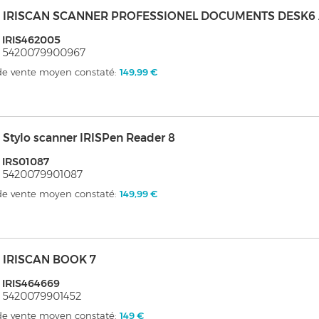
s - IRISCAN SCANNER PROFESSIONEL DOCUMENTS DESK6
 IRIS462005
: 5420079900967
 de vente moyen constaté:
149,99 €
 - Stylo scanner IRISPen Reader 8
 IRS01087
 5420079901087
 de vente moyen constaté:
149,99 €
 - IRISCAN BOOK 7
 IRIS464669
 5420079901452
 de vente moyen constaté:
149 €