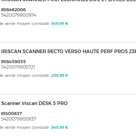
 IRIS462006
: 5420079900974
 de vente moyen constaté:
349,99 €
s - IRISCAN SCANNER RECTO VERSO HAUTE PERF PRO5 2
 IRIS459035
 5420079900721
 de vente moyen constaté:
299,99 €
 - Scanner Iriscan DESK 5 PRO
 IRS00837
: 5420079900837
 de vente moyen constaté:
349,99 €