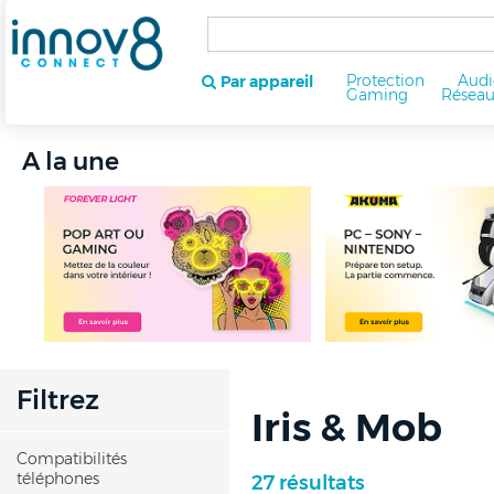
Protection
Audi
Par appareil
Gaming
Résea
A la une
Filtrez
Iris & Mob
Compatibilités
téléphones
27 résultats