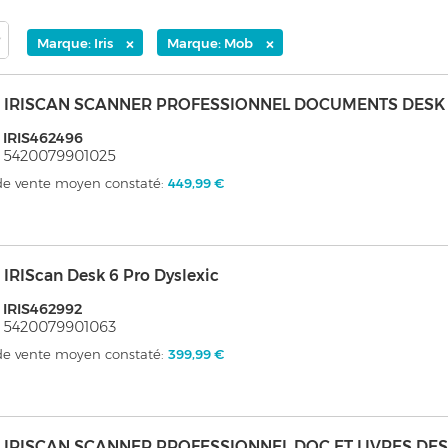
×
×
Marque: Iris
Marque: Mob
s - IRISCAN SCANNER PROFESSIONNEL DOCUMENTS DESK 
 IRIS462496
 5420079901025
 de vente moyen constaté:
449,99 €
 - IRIScan Desk 6 Pro Dyslexic
 IRIS462992
 5420079901063
 de vente moyen constaté:
399,99 €
s - IRISCAN SCANNER PROFESSIONNEL DOC ET LIVRES DE