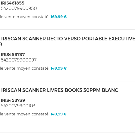
 IRIS461855
: 5420079900950
 de vente moyen constaté:
169,99 €
s - IRISCAN SCANNER RECTO VERSO PORTABLE EXECUTIV
R
 IRIS458737
: 5420079900097
 de vente moyen constaté:
149,99 €
s - IRISCAN SCANNER LIVRES BOOK5 30PPM BLANC
 IRIS458739
 5420079900103
 de vente moyen constaté:
149,99 €