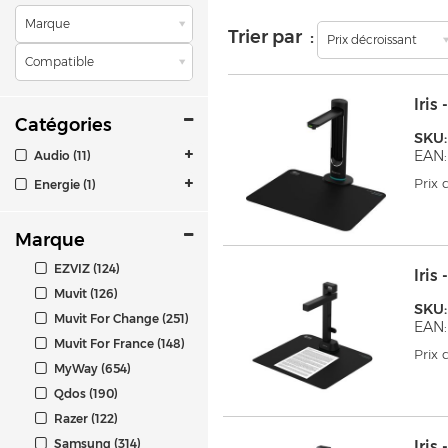
Marque
Trier par :
Prix décroissant
Compatible
Iri
Catégories
SKU:
EAN:
Audio (11)
Prix
Energie (1)
Marque
EZVIZ (124)
Iris
Muvit (126)
SKU:
Muvit For Change (251)
EAN:
Muvit For France (148)
Prix
MyWay (654)
Qdos (190)
Razer (122)
Samsung (314)
Iri