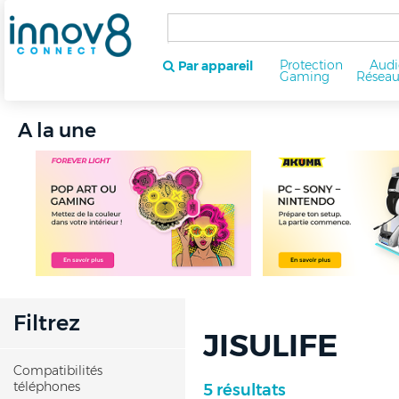
Protection
Audi
Par appareil
Gaming
Résea
A la une
Filtrez
JISULIFE
Compatibilités
téléphones
5 résultats