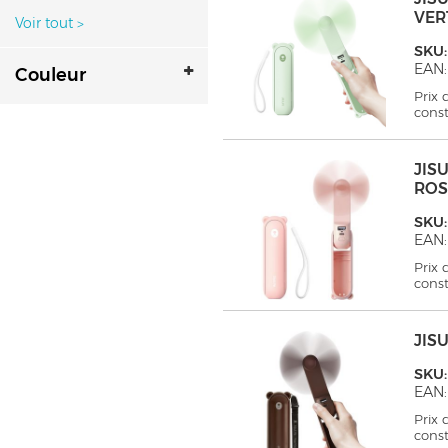
VER
Voir tout
>
SKU:
EAN:
Couleur
Prix
cons
JIS
ROS
SKU:
EAN:
Prix
cons
JIS
SKU:
EAN:
Prix
cons