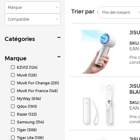
Marque
Trier par :
Prix décroissant
Compatible
JIS
Catégories
SKU:
EAN:
Prix
Marque
cons
EZVIZ (124)
Muvit (126)
Muvit For Change (251)
JIS
Muvit For France (148)
BLA
MyWay (654)
SKU:
Qdos (190)
EAN:
Razer (122)
Prix
cons
Samsung (314)
Tiger (308)
Tiger Lite (106)
JIS