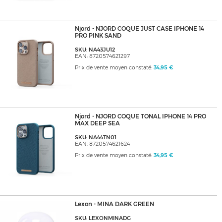
Njord - NJORD COQUE JUST CASE IPHONE 14
PRO PINK SAND
SKU: NA43JU12
EAN: 8720574621297
Prix de vente moyen constaté:
34,95 €
Njord - NJORD COQUE TONAL IPHONE 14 PRO
MAX DEEP SEA
SKU: NA44TN01
EAN: 8720574621624
Prix de vente moyen constaté:
34,95 €
Lexon - MINA DARK GREEN
SKU: LEXONMINADG