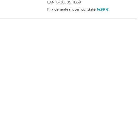
EAN: 8436605111339
Prix de vente moyen constaté:
14,99 €