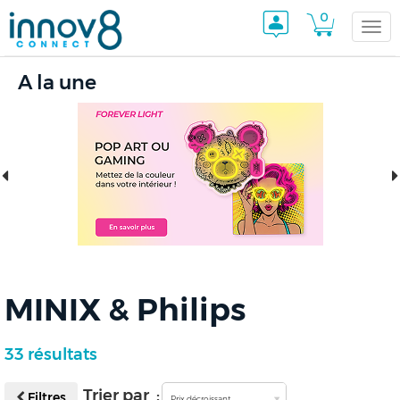
0
Togg
A la une
navi
MINIX & Philips
33 résultats
Trier par :
Filtres
Prix décroissant