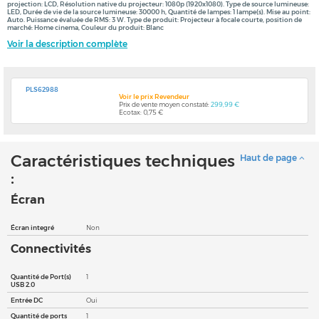
projection: LCD, Résolution native du projecteur: 1080p (1920x1080). Type de source lumineuse:
LED, Durée de vie de la source lumineuse: 30000 h, Quantité de lampes: 1 lampe(s). Mise au point:
Auto. Puissance évaluée de RMS: 3 W. Type de produit: Projecteur à focale courte, position de
marché: Home cinema, Couleur du produit: Blanc
Voir la description complète
PLS62988
Voir le prix Revendeur
Prix de vente moyen constaté:
299,99 €
Ecotax: 0,75 €
Caractéristiques techniques
Haut de page
:
Écran
Écran integré
Non
Connectivités
Quantité de Port(s)
1
USB 2.0
Entrée DC
Oui
Quantité de ports
1