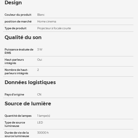
Design
Couleur du produit
Blanc
position de marché
Home cinema
Type de produit
Projecteur à focale courte
Qualité du son
Puissance évaluée de
3 W
RMS
Haut-parleurs
Oui
intégrés
Nombre de haut-
2
parleurs intégrés
Données logistiques
Pays d'origine
CN
Source de lumière
Quantité de lampes
1 lampe(s)
Type de source
LED
lumineuse
Durée de vie de la
30000 h
source lumineuse