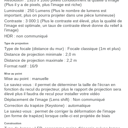
Résolution :
1920 x 1080 pixels conditionnent la qualité d'image
(Plus il y a de pixels, plus l'image est riche)
Luminosité :
250 Lumens (Plus le nombre de lumens est
important, plus on pourra projeter dans une pièce lumineuse)
Contraste :
3 000:1 (Plus le contraste est élevé, plus la qualité de
l'image est optimale, un taux de contraste élevé donne du relief à
l'image)
HDR :
non communiqué
Type de projection
Type de focale (distance du mur) :
Focale classique (1m et plus)
Distance de projection minimale :
2,0 m
Distance de projection maximale :
2,2 m
Format natif :
16/9
Mise au point
Mise au point :
manuelle
Le saviez-vous :
il permet de déterminer la taille de l'écran en
fonction du recul du projecteur, plus le rapport de projection sera
élevé plus il faudra de recul pour installer votre vidéo
Déplacement de l'image (Lens shift) :
Non communiqué
Correction du trapèze (Keystone) :
automatique
Le saviez-vous :
permet de corriger la déformation de l'image
(en forme de trapèze) lorsque celle-ci est projetée de biais
Construction