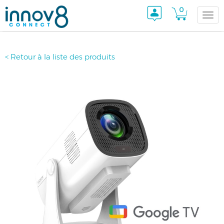
0
Togg
< Retour à la liste des produits
navi