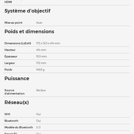
HDMI
Système d'objectif
Mise au point
Auto
Poids et dimensions
Dimensions (LxExH)
172 x 150 x 414 mm
Hauteur
414 mm
Épaisseur
150 mm
Largeur
172 mm
Poids
1468 g
Puissance
Source
Secteur
d'alimentation
Réseau(x)
Wifi
Oui
Bluetooth
Oui
Modèle du Bluetooth
5.0
Smart TV
Oui