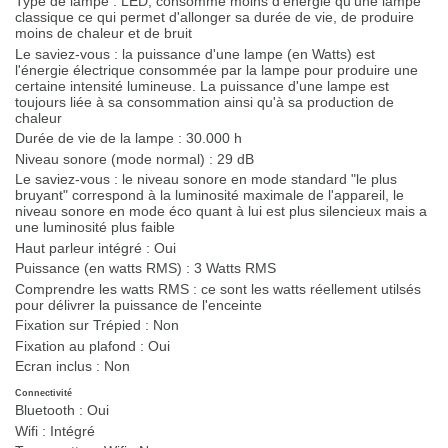
Type de lampe :
LED, consomme moins d'énergie qu'une lampe
classique ce qui permet d'allonger sa durée de vie, de produire
moins de chaleur et de bruit
Le saviez-vous :
la puissance d'une lampe (en Watts) est
l'énergie électrique consommée par la lampe pour produire une
certaine intensité lumineuse. La puissance d'une lampe est
toujours liée à sa consommation ainsi qu'à sa production de
chaleur
Durée de vie de la lampe :
30.000 h
Niveau sonore (mode normal) :
29 dB
Le saviez-vous :
le niveau sonore en mode standard "le plus
bruyant" correspond à la luminosité maximale de l'appareil, le
niveau sonore en mode éco quant à lui est plus silencieux mais a
une luminosité plus faible
Haut parleur intégré :
Oui
Puissance (en watts RMS) :
3 Watts RMS
Comprendre les watts RMS :
ce sont les watts réellement utilsés
pour délivrer la puissance de l'enceinte
Fixation sur Trépied :
Non
Fixation au plafond :
Oui
Ecran inclus :
Non
Connectivité
Bluetooth :
Oui
Wifi :
Intégré