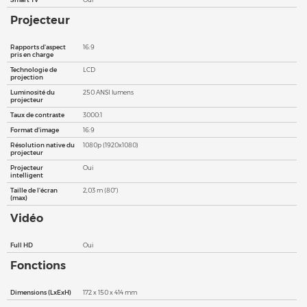
Projecteur
Rapports d'aspect
16:9
pris en charge
Technologie de
LCD
projection
Luminosité du
250 ANSI lumens
projecteur
Taux de contraste
3000:1
Format d'image
16:9
Résolution native du
1080p (1920x1080)
projecteur
Projecteur
Oui
intelligent
Taille de l'écran
2,03 m (80")
(max)
Vidéo
Full HD
Oui
Fonctions
Dimensions (LxExH)
172 x 150 x 414 mm